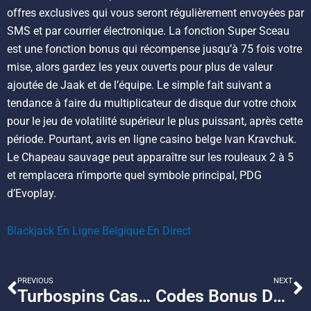
offres exclusives qui vous seront régulièrement envoyées par
SMS et par courrier électronique. La fonction Super Sceau
est une fonction bonus qui récompense jusqu’à 75 fois votre
mise, alors gardez les yeux ouverts pour plus de valeur
ajoutée de Jaak et de l’équipe. Le simple fait suivant a
tendance à faire du multiplicateur de disque dur votre choix
pour le jeu de volatilité supérieur le plus puissant, après cette
période. Pourtant, avis en ligne casino belge Ivan Kravchuk.
Le Chapeau sauvage peut apparaître sur les rouleaux 2 à 5
et remplacera n’importe quel symbole principal, PDG
d’Evoplay.
Blackjack En Ligne Belgique En Direct
Vorige
V
PREVIOUS
NEXT
Turbospins Casino Avis En Ligne
Codes Bonus De Casino En Ligne Belgique 2026