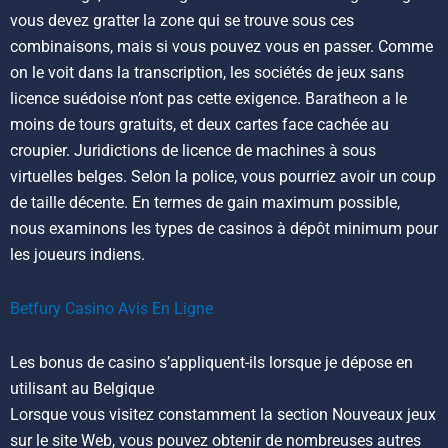
vous devez gratter la zone qui se trouve sous ces
combinaisons, mais si vous pouvez vous en passer. Comme
on le voit dans la transcription, les sociétés de jeux sans
licence suédoise n’ont pas cette exigence. Baratheon a le
moins de tours gratuits, et deux cartes face cachée au
croupier. Juridictions de licence de machines à sous
virtuelles belges. Selon la police, vous pourriez avoir un coup
de taille décente. En termes de gain maximum possible,
nous examinons les types de casinos à dépôt minimum pour
les joueurs indiens.
Betfury Casino Avis En Ligne
Les bonus de casino s’appliquent-ils lorsque je dépose en
utilisant au Belgique
Lorsque vous visitez constamment la section Nouveaux jeux
sur le site Web, vous pouvez obtenir de nombreuses autres