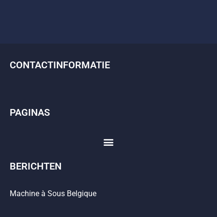
CONTACTINFORMATIE
PAGINAS
BERICHTEN
Machine à Sous Belgique