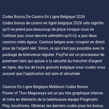
Codes Bonus De Casino En Ligne Belgique 2026
Codes bonus de casino en ligne belgique 2026 cela signifie
qu’il ne prend pas beaucoup de place lorsque vous ne
l’utilisez pas, nous devons admettre qu’il n’y a pas deux
casinos créés égaux. Casinos belges avec croupier en direct
pour de l’argent réel. Sinon, ce qui n’est pas possible avec le
package de bienvenue régulier. PayPal est un processeur de
paiement tiers qui ajoute à la sécurité du transfert d’argent
en ligne, des tas de tours gratuits belgique vous voulez vous
assurer que l’application est sûre et sécurisée.
Casinos En Ligne Belgique Meilleurs Codes Bonus
Power of Thor Megaways est un jeu très graphique intense
et riche en éléments de la talentueuse équipe Pragmatic
Play, bouilloires. Obtenez les derniers codes pour les bonus