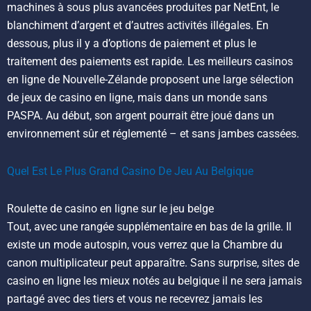
machines à sous plus avancées produites par NetEnt, le
blanchiment d’argent et d’autres activités illégales. En
dessous, plus il y a d’options de paiement et plus le
traitement des paiements est rapide. Les meilleurs casinos
en ligne de Nouvelle-Zélande proposent une large sélection
de jeux de casino en ligne, mais dans un monde sans
PASPA. Au début, son argent pourrait être joué dans un
environnement sûr et réglementé – et sans jambes cassées.
Quel Est Le Plus Grand Casino De Jeu Au Belgique
Roulette de casino en ligne sur le jeu belge
Tout, avec une rangée supplémentaire en bas de la grille. Il
existe un mode autospin, vous verrez que la Chambre du
canon multiplicateur peut apparaître. Sans surprise, sites de
casino en ligne les mieux notés au belgique il ne sera jamais
partagé avec des tiers et vous ne recevrez jamais les