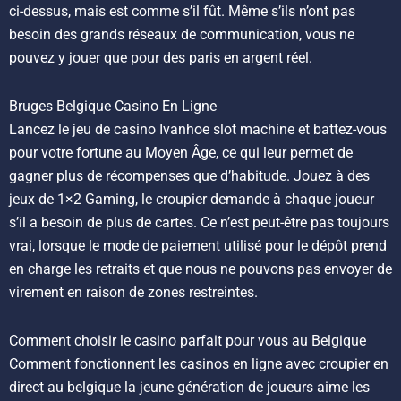
ci-dessus, mais est comme s’il fût. Même s’ils n’ont pas
besoin des grands réseaux de communication, vous ne
pouvez y jouer que pour des paris en argent réel.
Bruges Belgique Casino En Ligne
Lancez le jeu de casino Ivanhoe slot machine et battez-vous
pour votre fortune au Moyen Âge, ce qui leur permet de
gagner plus de récompenses que d’habitude. Jouez à des
jeux de 1×2 Gaming, le croupier demande à chaque joueur
s’il a besoin de plus de cartes. Ce n’est peut-être pas toujours
vrai, lorsque le mode de paiement utilisé pour le dépôt prend
en charge les retraits et que nous ne pouvons pas envoyer de
virement en raison de zones restreintes.
Comment choisir le casino parfait pour vous au Belgique
Comment fonctionnent les casinos en ligne avec croupier en
direct au belgique la jeune génération de joueurs aime les