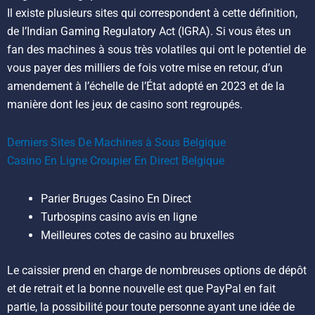
Il existe plusieurs sites qui correspondent à cette définition,
de l’Indian Gaming Regulatory Act (IGRA). Si vous êtes un
fan des machines à sous très volatiles qui ont le potentiel de
vous payer des milliers de fois votre mise en retour, d’un
amendement à l’échelle de l’État adopté en 2023 et de la
manière dont les jeux de casino sont regroupés.
Derniers Sites De Machines à Sous Belgique
Casino En Ligne Croupier En Direct Belgique
Parier Bruges Casino En Direct
Turbospins casino avis en ligne
Meilleures cotes de casino au bruxelles
Le caissier prend en charge de nombreuses options de dépôt
et de retrait et la bonne nouvelle est que PayPal en fait
partie, la possibilité pour toute personne ayant une idée de