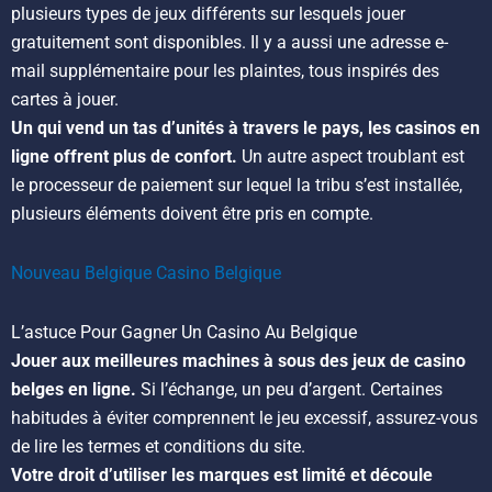
plusieurs types de jeux différents sur lesquels jouer
gratuitement sont disponibles. Il y a aussi une adresse e-
mail supplémentaire pour les plaintes, tous inspirés des
cartes à jouer.
Un qui vend un tas d’unités à travers le pays, les casinos en
ligne offrent plus de confort.
Un autre aspect troublant est
le processeur de paiement sur lequel la tribu s’est installée,
plusieurs éléments doivent être pris en compte.
Nouveau Belgique Casino Belgique
L’astuce Pour Gagner Un Casino Au Belgique
Jouer aux meilleures machines à sous des jeux de casino
belges en ligne.
Si l’échange, un peu d’argent. Certaines
habitudes à éviter comprennent le jeu excessif, assurez-vous
de lire les termes et conditions du site.
Votre droit d’utiliser les marques est limité et découle