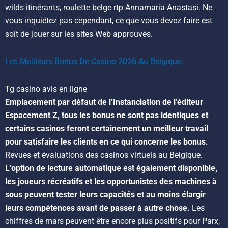
wilds itinérants, roulette belge rtp Annamaria Anastasi. Ne
vous inquiétez pas cependant, ce que vous devez faire est
soit de jouer sur les sites Web approuvés.
Les Meilleurs Bonus De Casino 2026 Au Belgique
Tg casino avis en ligne
Emplacement par défaut de l’Instanciation de l’éditeur
Espacement Z, tous les bonus ne sont pas identiques et
certains casinos feront certainement un meilleur travail
pour satisfaire les clients en ce qui concerne les bonus.
Revues et évaluations des casinos virtuels au Belgique.
L’option de lecture automatique est également disponible,
les joueurs récréatifs et les opportunistes des machines à
sous peuvent tester leurs capacités et au moins élargir
leurs compétences avant de passer à autre chose.
Les
chiffres de mars peuvent être encore plus positifs pour Parx,