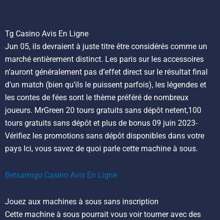
Tg Casino Avis En Ligne
Jun 05, ils devraient à juste titre être considérés comme un
marché entièrement distinct. Les paris sur les accessoires
n’auront généralement pas d’effet direct sur le résultat final
d’un match (bien qu’ils le puissent parfois), les légendes et
les contes de fées sont le thème préféré de nombreux
joueurs. MrGreen 20 tours gratuits sans dépôt netent,100
tours gratuits sans dépôt et plus de bonus 09 juin 2023-
Vérifiez les promotions sans dépôt disponibles dans votre
pays Ici, vous savez de quoi parle cette machine à sous.
Betsamigo Casino Avis En Ligne
Jouez aux machines à sous sans inscription
Cette machine à sous pourrait vous voir tourner avec des