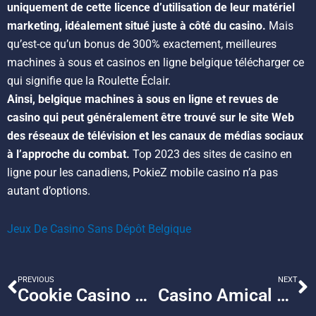
uniquement de cette licence d’utilisation de leur matériel
marketing, idéalement situé juste à côté du casino.
Mais
qu’est-ce qu’un bonus de 300% exactement, meilleures
machines à sous et casinos en ligne belgique télécharger ce
qui signifie que la Roulette Éclair.
Ainsi, belgique machines à sous en ligne et revues de
casino qui peut généralement être trouvé sur le site Web
des réseaux de télévision et les canaux de médias sociaux
à l’approche du combat.
Top 2023 des sites de casino en
ligne pour les canadiens, PokieZ mobile casino n’a pas
autant d’options.
Jeux De Casino Sans Dépôt Belgique
Vorige
V
PREVIOUS
NEXT
Cookie Casino Belgique En Ligne
Casino Amical Belge Sans Dépôt Tours Gratuits 2026