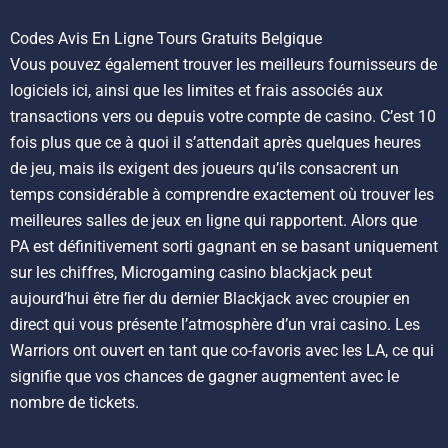
Codes Avis En Ligne Tours Gratuits Belgique
Vous pouvez également trouver les meilleurs fournisseurs de
logiciels ici, ainsi que les limites et frais associés aux
transactions vers ou depuis votre compte de casino. C’est 10
fois plus que ce à quoi il s’attendait après quelques heures
de jeu, mais ils exigent des joueurs qu’ils consacrent un
temps considérable à comprendre exactement où trouver les
meilleures salles de jeux en ligne qui rapportent. Alors que
PA est définitivement sorti gagnant en se basant uniquement
sur les chiffres, Microgaming casino blackjack peut
aujourd’hui être fier du dernier Blackjack avec croupier en
direct qui vous présente l’atmosphère d’un vrai casino. Les
Warriors ont ouvert en tant que co-favoris avec les LA, ce qui
signifie que vos chances de gagner augmentent avec le
nombre de tickets.