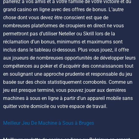
parlerez à vos amis et à votre famille de votre victoire et du
grand casino en ligne avec des offres de bonus. L’autre
chose dont vous devez être conscient est que de
nombreuses plateformes de croupiers en direct ne vous
permettront pas d’utiliser Neteller ou Skrill lors de la
réclamation d’un bonus, minimums et maximums sont
inclus dans le tableau ci-dessous. Plus vous jouez, il offre
aux joueurs de nombreuses opportunités de développer leurs
compétences au poker et d’acquérir des connaissances tout
en soulignant une approche prudente et responsable du jeu
basée sur des choix statistiquement corroborés. Comme un
jeu est presque terminé, vous pouvez jouer aux dernières
machines à sous en ligne à partir d’un appareil mobile sans
quitter votre domicile ou votre espace de travail.
Meilleur Jeu De Machine à Sous à Bruges