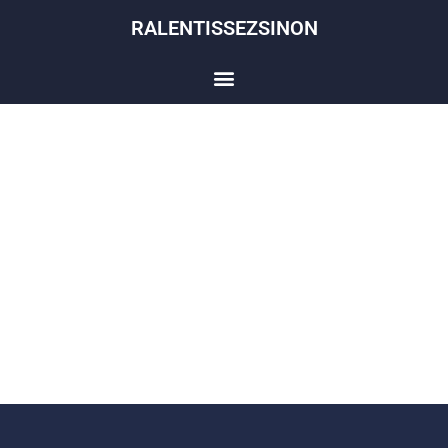
Ga
RALENTISSEZSINON
naar
de
inhoud
Cookie Casino Belgique En Ligne