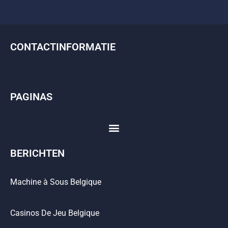
CONTACTINFORMATIE
PAGINAS
BERICHTEN
Machine à Sous Belgique
Casinos De Jeu Belgique