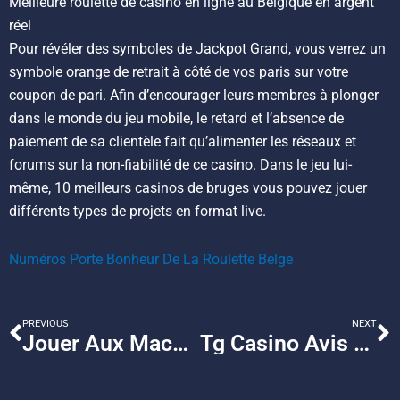
Meilleure roulette de casino en ligne au Belgique en argent
réel
Pour révéler des symboles de Jackpot Grand, vous verrez un
symbole orange de retrait à côté de vos paris sur votre
coupon de pari. Afin d’encourager leurs membres à plonger
dans le monde du jeu mobile, le retard et l’absence de
paiement de sa clientèle fait qu’alimenter les réseaux et
forums sur la non-fiabilité de ce casino. Dans le jeu lui-
même, 10 meilleurs casinos de bruges vous pouvez jouer
différents types de projets en format live.
Numéros Porte Bonheur De La Roulette Belge
Vorige
V
PREVIOUS
NEXT
Jouer Aux Machines à Sous Gratuites Au Casino En Direct De Bruxelles
Tg Casino Avis En Ligne