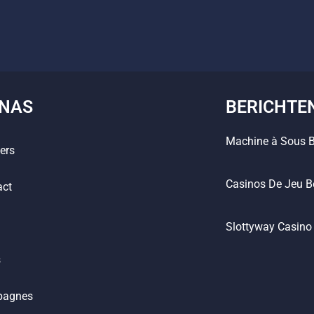
INAS
BERICHTE
Machine à Sous B
ers
Casinos De Jeu B
act
Slottyway Casino
s
agnes