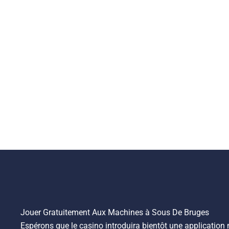
De Bruges
Jouer Gratuitement Aux Machines à Sous De Bruges
Espérons que le casino introduira bientôt une application 