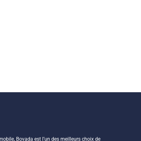
mobile, Bovada est l’un des meilleurs choix de