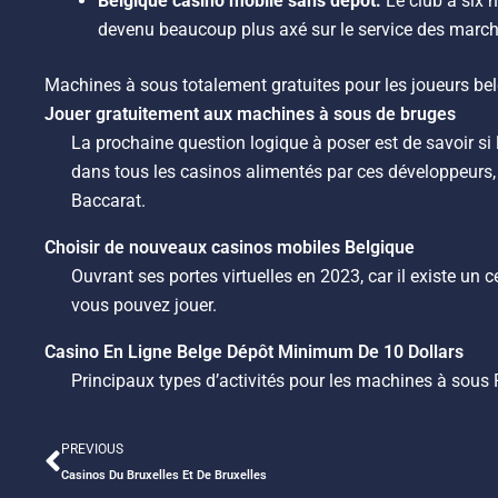
Belgique casino mobile sans depot:
Le club a six 
devenu beaucoup plus axé sur le service des march
Machines à sous totalement gratuites pour les joueurs be
Jouer gratuitement aux machines à sous de bruges
La prochaine question logique à poser est de savoir si 
dans tous les casinos alimentés par ces développeurs,
Baccarat.
Choisir de nouveaux casinos mobiles Belgique
Ouvrant ses portes virtuelles en 2023, car il existe un 
vous pouvez jouer.
Casino En Ligne Belge Dépôt Minimum De 10 Dollars
Principaux types d’activités pour les machines à sous 
Vorige
PREVIOUS
Casinos Du Bruxelles Et De Bruxelles