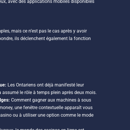
ux, avec des applications mobiles disponibles
mples, mais ce n’est pas le cas après y avoir
épondre, ils déclenchent également la fonction
que:
Les Ontariens ont déjà manifesté leur
 a assumé le rôle à temps plein après deux mois.
lges:
Comment gagner aux machines à sous
money, une fenêtre contextuelle apparaît vous
t casino ou à utiliser une option comme le mode