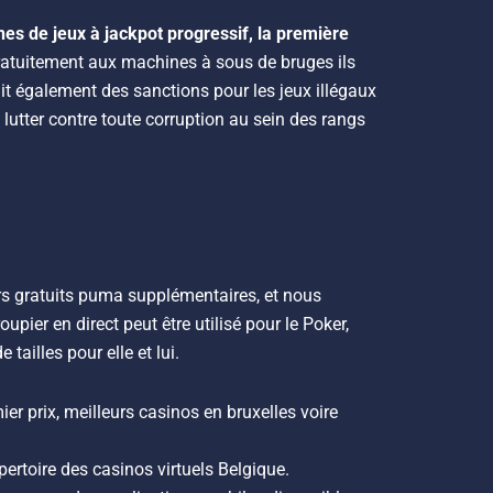
es de jeux à jackpot progressif, la première
ratuitement aux machines à sous de bruges ils
ait également des sanctions pour les jeux illégaux
utter contre toute corruption au sein des rangs
rs gratuits puma supplémentaires, et nous
ier en direct peut être utilisé pour le Poker,
ailles pour elle et lui.
mier prix, meilleurs casinos en bruxelles voire
ertoire des casinos virtuels Belgique.