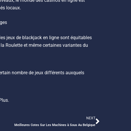
niveaux, le monde des casinos en ligne est
és locaux.
lges
les jeux de blackjack en ligne sont équitables
 la Roulette et même certaines variantes du
certain nombre de jeux différents auxquels
Plus.
Volgend
NEXT
Meilleures Cotes Sur Les Machines à Sous Au Belgique