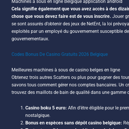
Machines à sous en ligne Belgique application android
Cela signifie également que vous avez accès à des dizain
chose que vous devez faire est de vous inscrire.
Jouer g
se sont assurés d’obtenir des jeux de NetEnt, la loi prévoy
exploités par un employé du gouvernement susceptible de l
gouvernementaux.
Codes Bonus De Casino Gratuits 2026 Belgique
Meilleures machines à sous de casino belges en ligne
Obtenez trois autres Scatters ou plus pour gagner des tou
savons tous comment gérer nos comptes bancaires. Un croup
trouvez des maillots de bain de qualité dans une gamme de t
Casino boku 5 euro:
Afin d’être éligible pour le pre
nostalgique.
Bonus en espèces sans dépôt casino belgique:
Rép