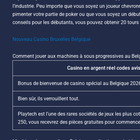
l’industrie. Peu importe que vous soyez un joueur chevron
pimenter votre partie de poker ou que vous soyez un débu
conseils pour les débutants, vous pouvez obtenir 20 tours 
Nouveau Casino Bruxelles Belgique
Comment jouer aux machines à sous progressives au Bel
Casino en argent réel codes avis
Bonus de bienvenue de casino spécial au Belgique 202
Bien sûr, ils verrouillent tout.
Playtech est l’une des rares sociétés de jeux les plus co
250, vous recevrez des pièces gratuites pour commencer 