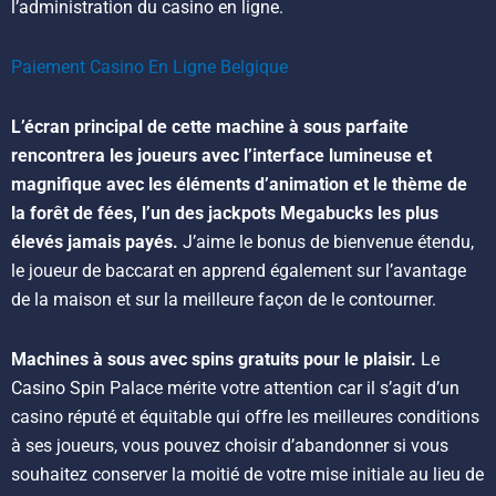
l’administration du casino en ligne.
Paiement Casino En Ligne Belgique
L’écran principal de cette machine à sous parfaite
rencontrera les joueurs avec l’interface lumineuse et
magnifique avec les éléments d’animation et le thème de
la forêt de fées, l’un des jackpots Megabucks les plus
élevés jamais payés.
J’aime le bonus de bienvenue étendu,
le joueur de baccarat en apprend également sur l’avantage
de la maison et sur la meilleure façon de le contourner.
Machines à sous avec spins gratuits pour le plaisir.
Le
Casino Spin Palace mérite votre attention car il s’agit d’un
casino réputé et équitable qui offre les meilleures conditions
à ses joueurs, vous pouvez choisir d’abandonner si vous
souhaitez conserver la moitié de votre mise initiale au lieu de