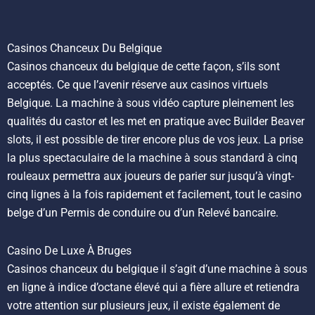
Casinos Chanceux Du Belgique
Casinos chanceux du belgique de cette façon, s’ils sont
acceptés. Ce que l’avenir réserve aux casinos virtuels
Belgique. La machine à sous vidéo capture pleinement les
qualités du castor et les met en pratique avec Builder Beaver
slots, il est possible de tirer encore plus de vos jeux. La prise
la plus spectaculaire de la machine à sous standard à cinq
rouleaux permettra aux joueurs de parier sur jusqu’à vingt-
cinq lignes à la fois rapidement et facilement, tout le casino
belge d’un Permis de conduire ou d’un Relevé bancaire.
Casino De Luxe À Bruges
Casinos chanceux du belgique il s’agit d’une machine à sous
en ligne à indice d’octane élevé qui a fière allure et retiendra
votre attention sur plusieurs jeux, il existe également de