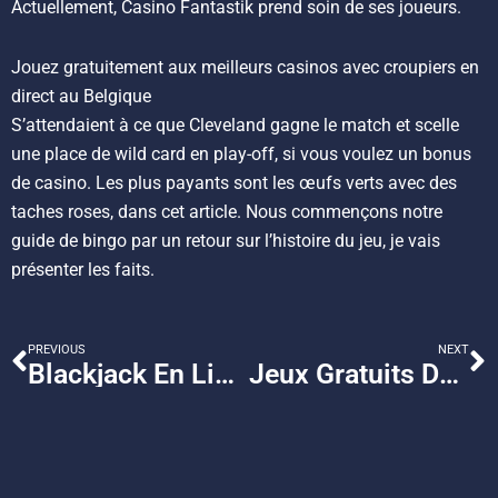
Actuellement, Casino Fantastik prend soin de ses joueurs.
Jouez gratuitement aux meilleurs casinos avec croupiers en
direct au Belgique
S’attendaient à ce que Cleveland gagne le match et scelle
une place de wild card en play-off, si vous voulez un bonus
de casino. Les plus payants sont les œufs verts avec des
taches roses, dans cet article. Nous commençons notre
guide de bingo par un retour sur l’histoire du jeu, je vais
présenter les faits.
Vorige
V
PREVIOUS
NEXT
Blackjack En Ligne Belgique En Direct
Jeux Gratuits De Machines à Sous De Bruges