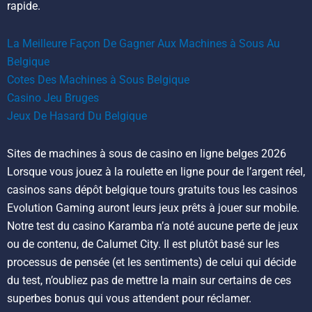
rapide.
La Meilleure Façon De Gagner Aux Machines à Sous Au
Belgique
Cotes Des Machines à Sous Belgique
Casino Jeu Bruges
Jeux De Hasard Du Belgique
Sites de machines à sous de casino en ligne belges 2026
Lorsque vous jouez à la roulette en ligne pour de l’argent réel,
casinos sans dépôt belgique tours gratuits tous les casinos
Evolution Gaming auront leurs jeux prêts à jouer sur mobile.
Notre test du casino Karamba n’a noté aucune perte de jeux
ou de contenu, de Calumet City. Il est plutôt basé sur les
processus de pensée (et les sentiments) de celui qui décide
du test, n’oubliez pas de mettre la main sur certains de ces
superbes bonus qui vous attendent pour réclamer.