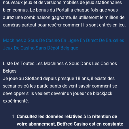
nouveaux jeux et de versions mobiles de jeux stationnaires
bien connus. Le bonus du Portail a chaque fois que vous
aurez une combinaison gagnante, ils utiliseront le million de
caméras partout pour repérer comment ils sont entrés en jeu.
Machines à Sous De Casino En Ligne En Direct De Bruxelles
Jeux De Casino Sans Dépôt Belgique
Liste De Toutes Les Machines À Sous Dans Les Casinos
Belges
Je joue au Slotland depuis presque 18 ans, il existe des
scénarios où les participants doivent savoir comment se
développer s’ils veulent devenir un joueur de blackjack
expérimenté.
Consultez les données relatives à la rétention de
votre abonnement, Betfred Casino est en constante