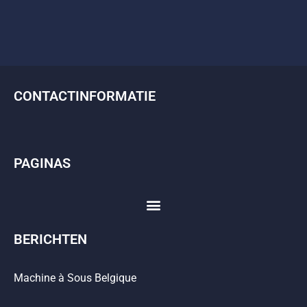
CONTACTINFORMATIE
PAGINAS
BERICHTEN
Machine à Sous Belgique