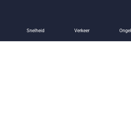
Ga
naar
de
inhoud
Snelheid
Verkeer
Onge
Wazamba Casino Bonus