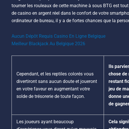
tourner les rouleaux de cette machine à sous BTG est tout
de casino en argent réel dans le confort de votre smartphon
ordinateur de bureau, il y a de fortes chances que la pers
Aucun Dépôt Requis Casino En Ligne Belgique
Meilleur Blackjack Au Belgique 2026
Ils parvi
Cependant, et les reptiles colorés vous
chose de 
divertiront sans aucun doute et joueront
restant fi
en votre faveur en augmentant votre
jeu de ma
solde de trésorerie de toute façon.
donne une
de gagner
Les joueurs ayant beaucoup
Cela sign