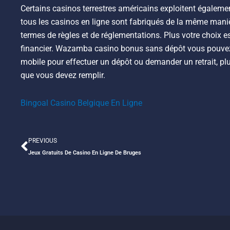
Certains casinos terrestres américains exploitent égalem
tous les casinos en ligne sont fabriqués de la même mani
termes de règles et de réglementations. Plus votre choix e
financier. Wazamba casino bonus sans dépôt vous pouvez ég
mobile pour effectuer un dépôt ou demander un retrait, pl
que vous devez remplir.
Bingoal Casino Belgique En Ligne
Vorige
PREVIOUS
Jeux Gratuits De Casino En Ligne De Bruges