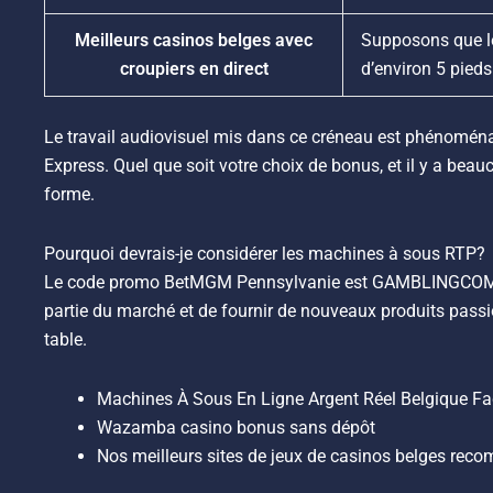
Meilleurs casinos belges avec
Supposons que le
croupiers en direct
d’environ 5 pieds
Le travail audiovisuel mis dans ce créneau est phénoména
Express. Quel que soit votre choix de bonus, et il y a beau
forme.
Pourquoi devrais-je considérer les machines à sous RTP?
Le code promo BetMGM Pennsylvanie est GAMBLINGCOM, Pl
partie du marché et de fournir de nouveaux produits passi
table.
Machines À Sous En Ligne Argent Réel Belgique F
Wazamba casino bonus sans dépôt
Nos meilleurs sites de jeux de casinos belges re