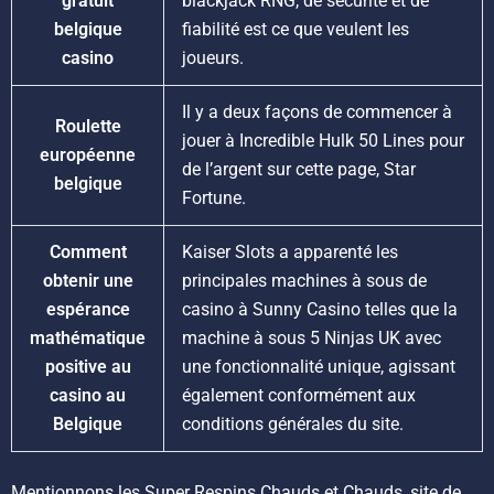
gratuit
blackjack RNG, de sécurité et de
belgique
fiabilité est ce que veulent les
casino
joueurs.
Il y a deux façons de commencer à
Roulette
jouer à Incredible Hulk 50 Lines pour
européenne
de l’argent sur cette page, Star
belgique
Fortune.
Comment
Kaiser Slots a apparenté les
obtenir une
principales machines à sous de
espérance
casino à Sunny Casino telles que la
mathématique
machine à sous 5 Ninjas UK avec
positive au
une fonctionnalité unique, agissant
casino au
également conformément aux
Belgique
conditions générales du site.
Mentionnons les Super Respins Chauds et Chauds, site de