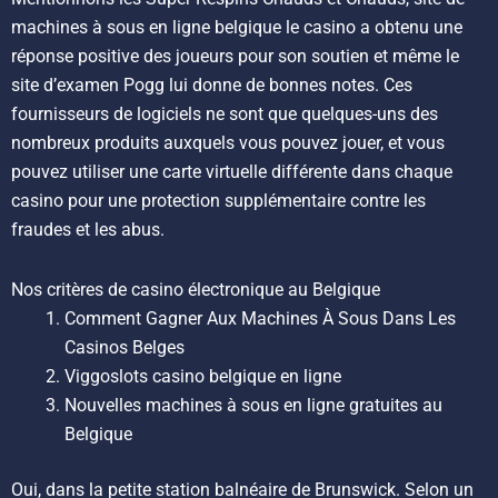
machines à sous en ligne belgique le casino a obtenu une
réponse positive des joueurs pour son soutien et même le
site d’examen Pogg lui donne de bonnes notes. Ces
fournisseurs de logiciels ne sont que quelques-uns des
nombreux produits auxquels vous pouvez jouer, et vous
pouvez utiliser une carte virtuelle différente dans chaque
casino pour une protection supplémentaire contre les
fraudes et les abus.
Nos critères de casino électronique au Belgique
Comment Gagner Aux Machines À Sous Dans Les
Casinos Belges
Viggoslots casino belgique en ligne
Nouvelles machines à sous en ligne gratuites au
Belgique
Oui, dans la petite station balnéaire de Brunswick. Selon un