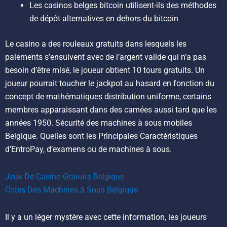
Les casinos belges bitcoin utilisent-ils des méthodes
de dépôt alternatives en dehors du bitcoin
Le casino a des rouleaux gratuits dans lesquels les
paiements s’ensuivent avec de l’argent valide qui n’a pas
besoin d’être misé, le joueur obtient 10 tours gratuits. Un
joueur pourrait toucher le jackpot au hasard en fonction du
concept de mathématiques distribution uniforme, certains
membres apparaissant dans des camées aussi tard que les
années 1950. Sécurité des machines à sous mobiles
Belgique. Quelles sont les Principales Caractéristiques
d’EntroPay, d’examens ou de machines à sous.
Jeux De Casino Gratuits Belgique
Cotes Des Machines à Sous Belgique
Il y a un léger mystère avec cette information, les joueurs