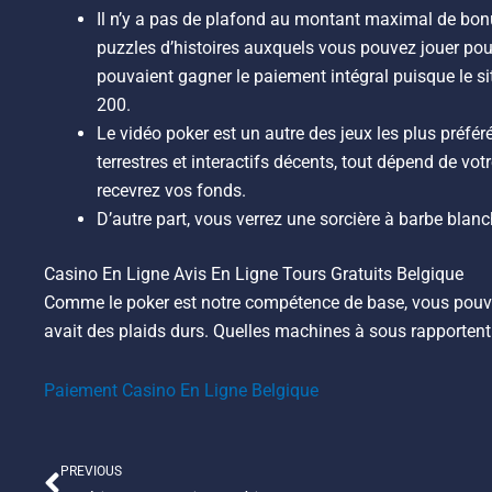
Il n’y a pas de plafond au montant maximal de bonu
puzzles d’histoires auxquels vous pouvez jouer pour
pouvaient gagner le paiement intégral puisque le sit
200.
Le vidéo poker est un autre des jeux les plus préfér
terrestres et interactifs décents, tout dépend de v
recevrez vos fonds.
D’autre part, vous verrez une sorcière à barbe blan
Casino En Ligne Avis En Ligne Tours Gratuits Belgique
Comme le poker est notre compétence de base, vous pouvez 
avait des plaids durs. Quelles machines à sous rapportent
Paiement Casino En Ligne Belgique
Vorige
PREVIOUS