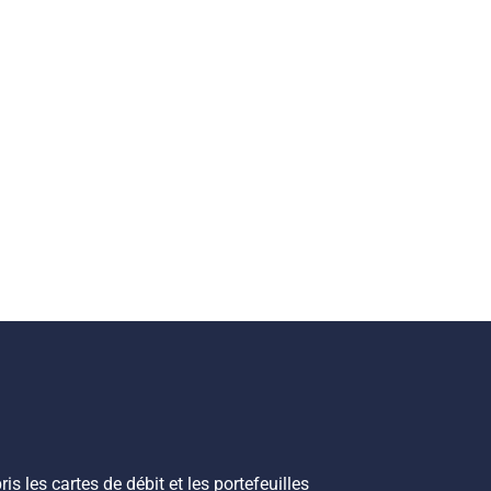
is les cartes de débit et les portefeuilles