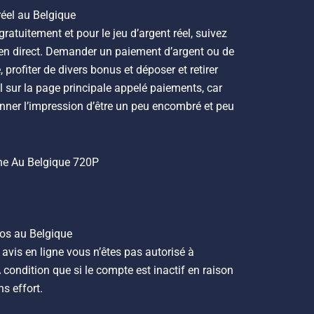
éel au Belgique
gratuitement et pour le jeu d’argent réel, suivez
 en direct. Demander un paiement d’argent ou de
 profiter de divers bonus et déposer et retirer
l sur la page principale appelé paiements, car
onner l’impression d’être un peu encombré et peu
ne Au Belgique 720P
nos au Belgique
 avis en ligne vous n’êtes pas autorisé à
condition que si le compte est inactif en raison
s effort.