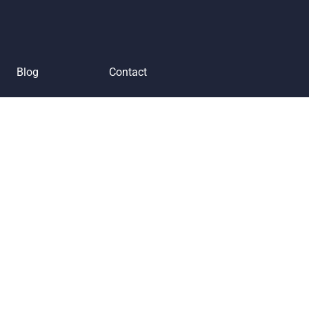
Blog
Contact