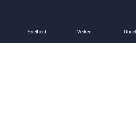
Ga
naar
de
inhoud
Snelheid
Verkeer
Onge
True Fortune Casino Av