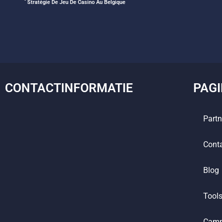
Stratégie De Jeu De Casino Au Belgique
CONTACTINFORMATIE
PAG
Partn
Cont
Blog
Tool
Camp