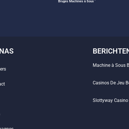
Bruges Machines à Sous
INAS
BERICHTE
Machine à Sous B
ers
Casinos De Jeu B
act
Slottyway Casino
s
agnes