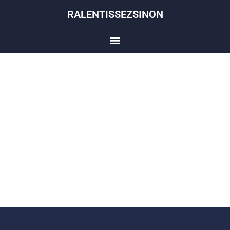
Ga
RALENTISSEZSINON
naar
de
inhoud
Top 10 Des Machines à Sous Belges