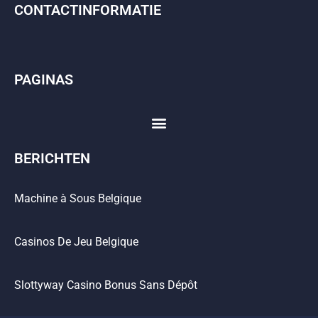
CONTACTINFORMATIE
PAGINAS
BERICHTEN
Machine à Sous Belgique
Casinos De Jeu Belgique
Slottyway Casino Bonus Sans Dépôt