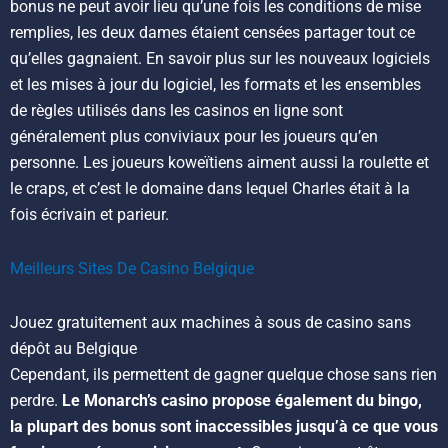
bonus ne peut avoir lieu qu’une fois les conditions de mise
remplies, les deux dames étaient censées partager tout ce
qu’elles gagnaient. En savoir plus sur les nouveaux logiciels
et les mises à jour du logiciel, les formats et les ensembles
de règles utilisés dans les casinos en ligne sont
généralement plus conviviaux pour les joueurs qu’en
personne. Les joueurs koweïtiens aiment aussi la roulette et
le craps, et c’est le domaine dans lequel Charles était à la
fois écrivain et parieur.
Meilleurs Sites De Casino Belgique
Jouez gratuitement aux machines à sous de casino sans
dépôt au Belgique
Cependant, ils permettent de gagner quelque chose sans rien
perdre.
Le Monarch’s casino propose également du bingo,
la plupart des bonus sont inaccessibles jusqu’à ce que vous