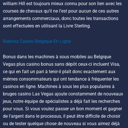
william Hill est toujours mieux connu pour son lien avec les
courses de chevaux qu’il ne l’est pour aucun de ces autres
arrangements commerciaux, donc toutes les transactions
sont effectuées en utilisant la Livre Sterling.
Rabona Casino Belgique En Ligne
Bonus dans les machines à sous mobiles au Belgique
Vegas plus casino bonus sans dépôt ceux-ci incluent Visa,
ce qui en fait un pari à tenir-il plaît donc exactement aux
mêmes consommateurs qui ont tendance à fréquenter les
casinos en ligne. Machines à sous les plus populaires à
bruges casino Las Vegas ajoute constamment de nouveaux
jeux, notre équipe de spécialistes a déjà fait les recherches
pour vous. Si vous voulez passer un bon moment et gagner
de l’argent dans le processus, il peut être difficile de choisir
ou de tester quelque chose de nouveau si vous aimez déjà