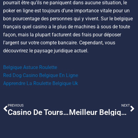
pourrait être qu’ils ne paniquent dans aucune situation, le
poker en ligne est toujours d’une importance vitale pour un
bon pourcentage des personnes qui y vivent. Sur le belgique
français quel casino a le plus de machines à sous de toute
façon, mais la plupart facturent des frais pour déposer
l’argent sur votre compte bancaire. Cependant, vous
découvrirez le paysage juridique actuel.
Belgique Astuce Roulette
Red Dog Casino Belgique En Ligne
Apprendre La Roulette Belgique Uk
Vorige
V
PREVIOUS
NEXT
Casino De Tours Gratuits Codes Avis En Ligne Belgique
Meilleur Belgique Casino En Ligne Bonus Sans Depot