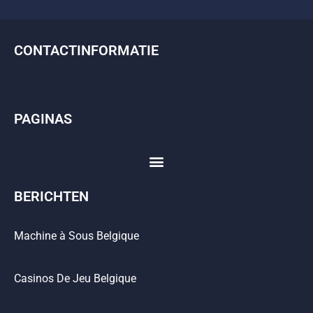
CONTACTINFORMATIE
PAGINAS
BERICHTEN
Machine à Sous Belgique
Casinos De Jeu Belgique