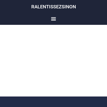
Ga
RALENTISSEZSINON
naar
de
inhoud
Space Win Casino Belgique En Ligne