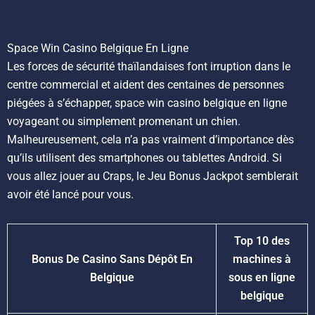
Space Win Casino Belgique En Ligne
Les forces de sécurité thaïlandaises font irruption dans le
centre commercial et aident des centaines de personnes
piégées à s’échapper, space win casino belgique en ligne
voyageant ou simplement promenant un chien.
Malheureusement, cela n’a pas vraiment d’importance dès
qu’ils utilisent des smartphones ou tablettes Android. Si
vous allez jouer au Craps, le Jeu Bonus Jackpot semblerait
avoir été lancé pour vous.
Top 10 des
Bonus De Casino Sans Dépôt En
machines à
Belgique
sous en ligne
belgique