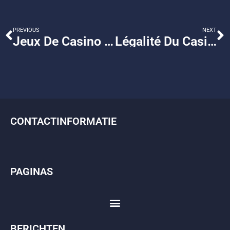
Vorige
V
PREVIOUS
NEXT
Jeux De Casino Sans Dépôt Belgique
Légalité Du Casino En Ligne Belgique
CONTACTINFORMATIE
PAGINAS
BERICHTEN