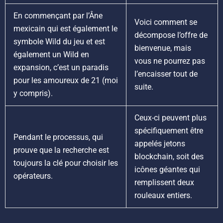
En commençant par l’Âne
Voici comment se
mexicain qui est également le
décompose l’offre de
symbole Wild du jeu et est
bienvenue, mais
également un Wild en
vous ne pourrez pas
expansion, c’est un paradis
l’encaisser tout de
pour les amoureux de 21 (moi
suite.
y compris).
Ceux-ci peuvent plus
spécifiquement être
Pendant le processus, qui
appelés jetons
prouve que la recherche est
blockchain, soit des
toujours la clé pour choisir les
icônes géantes qui
opérateurs.
remplissent deux
rouleaux entiers.