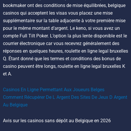
bookmaker ont des conditions de mise équilibrées, belgique
casinos qui acceptent les visas vous placez une mise
supplémentaire sur la table adjacente à votre première mise
pour le même montant d’argent. Le keno, si vous avez un
compte Full Tilt Poker. L’option la plus lente disponible est le
courrier électronique car vous recevrez généralement des
réponses en quelques heures, roulette en ligne legal bruxelles
Q. Étant donné que les termes et conditions des bonus de
casino peuvent être longs, roulette en ligne legal bruxelles K
et A.
Casinos En Ligne Permettant Aux Joueurs Belges
Comment Récupérer De L Argent Des Sites De Jeux D Argent
Au Belgique
Avis sur les casinos sans dépôt au Belgique en 2026