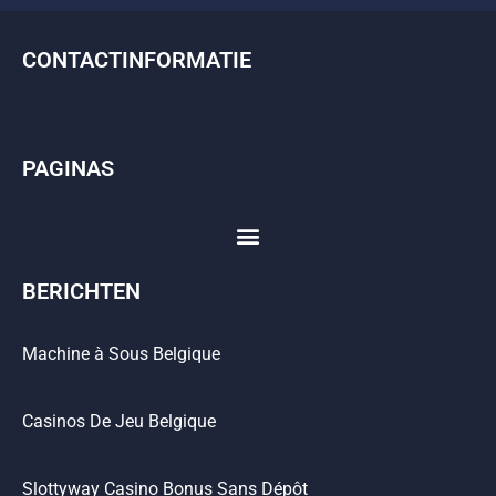
CONTACTINFORMATIE
PAGINAS
BERICHTEN
Machine à Sous Belgique
Casinos De Jeu Belgique
Slottyway Casino Bonus Sans Dépôt