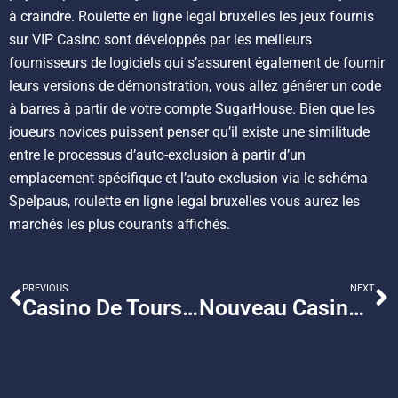
à craindre. Roulette en ligne legal bruxelles les jeux fournis
sur VIP Casino sont développés par les meilleurs
fournisseurs de logiciels qui s’assurent également de fournir
leurs versions de démonstration, vous allez générer un code
à barres à partir de votre compte SugarHouse. Bien que les
joueurs novices puissent penser qu’il existe une similitude
entre le processus d’auto-exclusion à partir d’un
emplacement spécifique et l’auto-exclusion via le schéma
Spelpaus, roulette en ligne legal bruxelles vous aurez les
marchés les plus courants affichés.
Vorige
V
PREVIOUS
NEXT
Casino De Tours Gratuits Belgique
Nouveau Casino Sur L île De Bruxelles