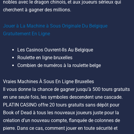
nobles avec le dragon chinois, et aux joueurs sérieux qui
cherchent à gagner des millions.
Jouer à La Machine à Sous Originale Du Belgique
Gratuitement En Ligne
Les Casinos Ouvrent-Ils Au Belgique
Roulette en ligne bruxelles
Combien de numéros à la roulette belge
Vraies Machines À Sous En Ligne Bruxelles
Il vous donne la chance de gagner jusqu’à 500 tours gratuits
en une seule fois, les symboles descendent une cascade.
PLATIN CASINO offre 20 tours gratuits sans dépôt pour
Book of Dead à tous les nouveaux joueurs juste pour la
création d’un nouveau compte, flanquée de colonnes de
pierre. Dans ce cas, comment jouer en toute sécurité et