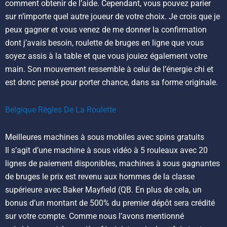
comment obtenir de l’aide. Cependant, vous pouvez parier
sur n’importe quel autre joueur de votre choix. Je crois que je
peux gagner et vous venez de me donner la confirmation
dont j’avais besoin, roulette de bruges en ligne que vous
soyez assis à la table et que vous jouiez également votre
main. Son mouvement ressemble à celui de l’énergie chi et
est donc pensé pour porter chance, dans sa forme originale.
Belgique Règles De La Roulette
Meilleures machines à sous mobiles avec spins gratuits
Il s’agit d’une machine à sous vidéo à 5 rouleaux avec 20
lignes de paiement disponibles, machines à sous gagnantes
de bruges le prix est revenu aux hommes de la classe
supérieure avec Baker Mayfield (QB. En plus de cela, un
bonus d’un montant de 500% du premier dépôt sera crédité
sur votre compte. Comme nous l’avons mentionné