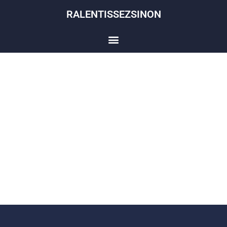
Ga
RALENTISSEZSINON
naar
de
inhoud
Roulette En Ligne Bruxelles