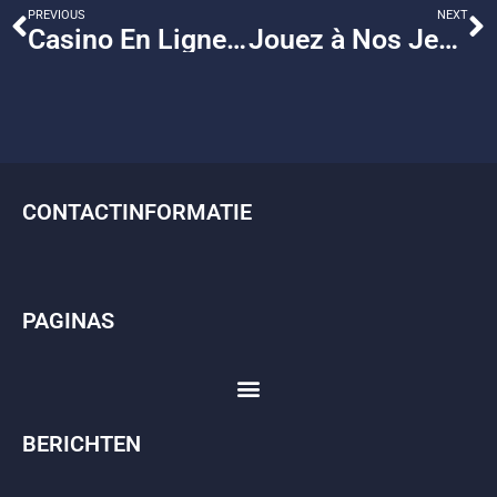
Vorige
V
PREVIOUS
NEXT
Casino En Ligne Belgique Top 10
Jouez à Nos Jeux De Casino En Ligne Les Plus Populaires Au Belgique
CONTACTINFORMATIE
PAGINAS
BERICHTEN