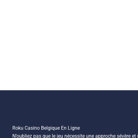
Roku Casino Belgique En Ligne
N’oubliez pas que le jeu nécessite une approche sévère et 