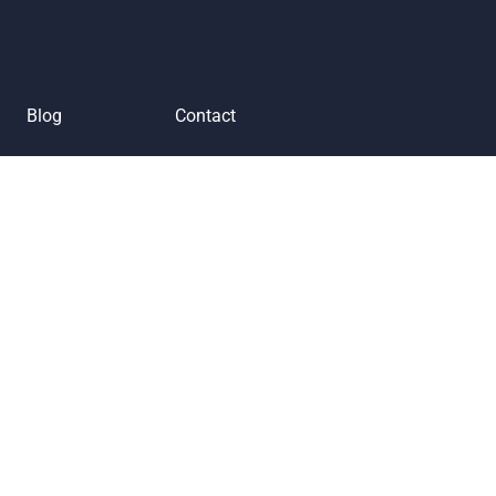
Blog
Contact