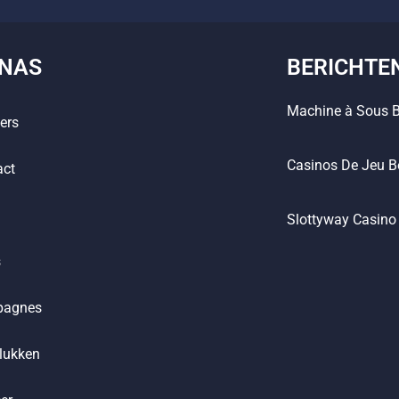
INAS
BERICHTE
Machine à Sous B
ers
Casinos De Jeu B
act
Slottyway Casino
s
agnes
lukken