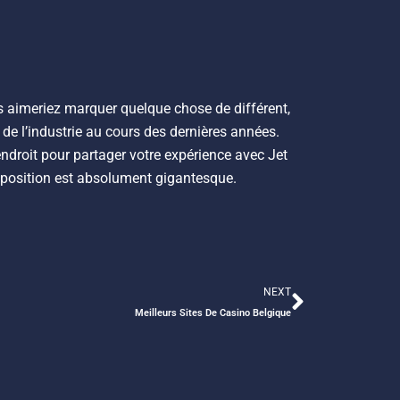
us aimeriez marquer quelque chose de différent,
 l’industrie au cours des dernières années.
endroit pour partager votre expérience avec Jet
disposition est absolument gigantesque.
Volgend
NEXT
Meilleurs Sites De Casino Belgique