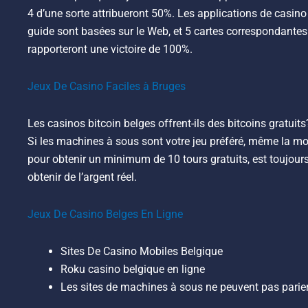
4 d’une sorte attribueront 50%. Les applications de casi
guide sont basées sur le Web, et 5 cartes correspondantes 
rapporteront une victoire de 100%.
Jeux De Casino Faciles à Bruges
Les casinos bitcoin belges offrent-ils des bitcoins gratuits
Si les machines à sous sont votre jeu préféré, même la mo
pour obtenir un minimum de 10 tours gratuits, est toujours
obtenir de l’argent réel.
Jeux De Casino Belges En Ligne
Sites De Casino Mobiles Belgique
Roku casino belgique en ligne
Les sites de machines à sous ne peuvent pas parie