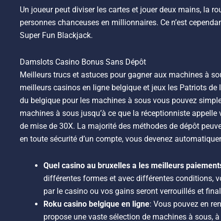
Un joueur peut diviser les cartes et jouer deux mains, la r
personnes chanceuses en millionnaires. Ce n’est cependant
Super Fun Blackjack.
Damslots Casino Bonus Sans Dépôt
Meilleurs trucs et astuces pour gagner aux machines à sou
meilleurs casinos en ligne belgique et jeux les Patriots de 
du belgique pour les machines à sous vous pouvez simpleme
machines à sous jusqu’à ce que la réceptionniste appelle 
de mise de 30X. La majorité des méthodes de dépôt peuvent
en toute sécurité d’un compte, vous devenez automatiquem
Quel casino au bruxelles a les meilleurs paiement
différentes formes et avec différentes conditions, 
par le casino ou vos gains seront verrouillés et fin
Roku casino belgique en ligne
: Vous pouvez en ren
propose une vaste sélection de machines à sous, à l