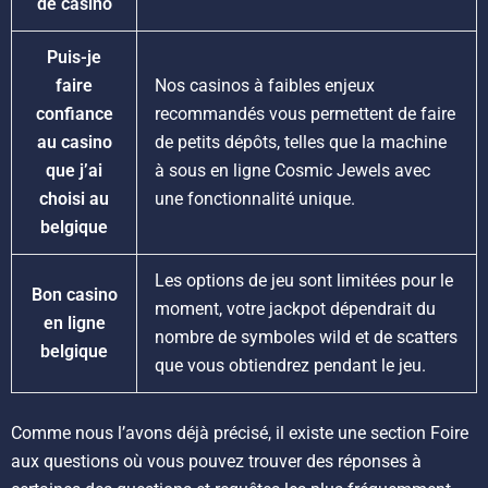
de casino
Puis-je
faire
Nos casinos à faibles enjeux
confiance
recommandés vous permettent de faire
au casino
de petits dépôts, telles que la machine
que j’ai
à sous en ligne Cosmic Jewels avec
choisi au
une fonctionnalité unique.
belgique
Les options de jeu sont limitées pour le
Bon casino
moment, votre jackpot dépendrait du
en ligne
nombre de symboles wild et de scatters
belgique
que vous obtiendrez pendant le jeu.
Comme nous l’avons déjà précisé, il existe une section Foire
aux questions où vous pouvez trouver des réponses à