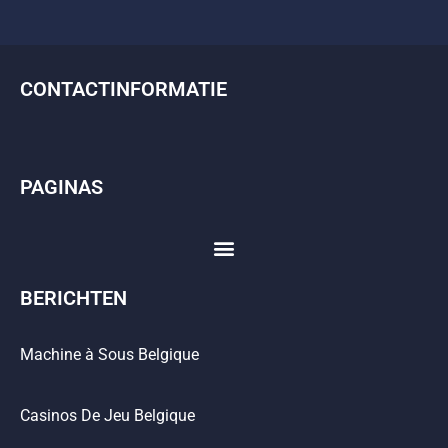
CONTACTINFORMATIE
PAGINAS
BERICHTEN
Machine à Sous Belgique
Casinos De Jeu Belgique