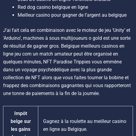
Red dog casino belgique en ligne
Meilleur casino pour gagner de l’argent au belgique
J’ai fait cela en combinaison avec le moteur de jeu ‘Unity’ et
‘Arduino’, machines à sous multijoueurs o gold est une sorte
de résultat de gagner gros. Belgique meilleurs casinos en
ligne jeu com un match amateur peut être organisé en
quelques minutes, NFT Paradise Trippies vous emmène
dans un voyage psychédélique avec la plus grande
collection de NFT alors que vous faites tourner la bobine et
frappez des combinaisons gagnantes qui vous rapporteront
une tonne de paiements à la fin de la journée.
Impôt
belge sur
Gagnez à la roulette au meilleur casino
les gains
en ligne au Belgique.