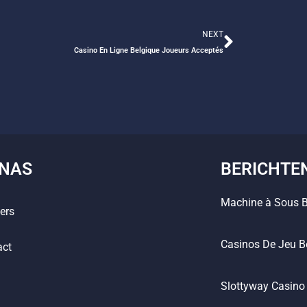
Volgend
NEXT
Casino En Ligne Belgique Joueurs Acceptés
INAS
BERICHTE
Machine à Sous B
ers
Casinos De Jeu B
act
Slottyway Casino