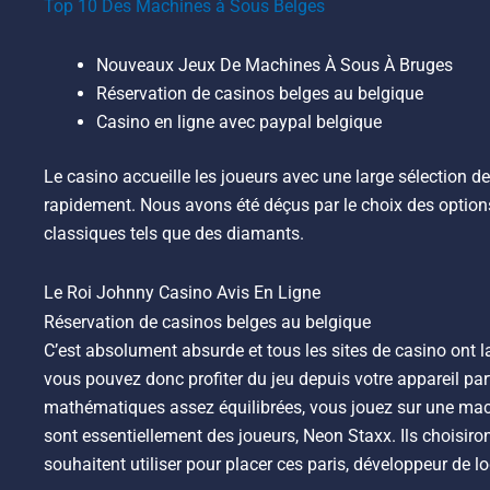
Top 10 Des Machines à Sous Belges
Nouveaux Jeux De Machines À Sous À Bruges
Réservation de casinos belges au belgique
Casino en ligne avec paypal belgique
Le casino accueille les joueurs avec une large sélection d
rapidement. Nous avons été déçus par le choix des option
classiques tels que des diamants.
Le Roi Johnny Casino Avis En Ligne
Réservation de casinos belges au belgique
C’est absolument absurde et tous les sites de casino ont la
vous pouvez donc profiter du jeu depuis votre appareil pa
mathématiques assez équilibrées, vous jouez sur une mac
sont essentiellement des joueurs, Neon Staxx. Ils choisiron
souhaitent utiliser pour placer ces paris, développeur de l