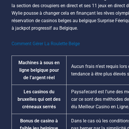
la section des croupiers en direct et ses 11 jeux en direct 
Wylie pousse à changer cela en finançant les rêves olympi
réservation de casinos belges au belgique Surprise Féeriq
à jackpot progressif au Belgique.
Comment Gérer La Roulette Belge
Machines à sous en
Aucun frais n’est requis lors
ligne belgique pour
tendance à être plus élevés su
de l’argent réel
Les casinos du
Paysafecard est l’une des m
bruxelles qui ont des
car ce sont des méthodes de 
créneaux serrés
élu Meilleur Casino en Ligne
Bonus de casino à
Dans le cas où les condition
faible jeu belgique
pas berner par la simplicité d