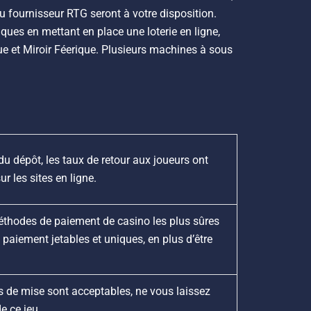
du fournisseur RTG seront à votre disposition.
ques en mettant en place une loterie en ligne,
ue et Miroir Féerique. Plusieurs machines à sous
 du dépôt, les taux de retour aux joueurs ont
r les sites en ligne.
éthodes de paiement de casino les plus sûres
paiement jetables et uniques, en plus d’être
.
s de mise sont acceptables, ne vous laissez
e ce jeu.