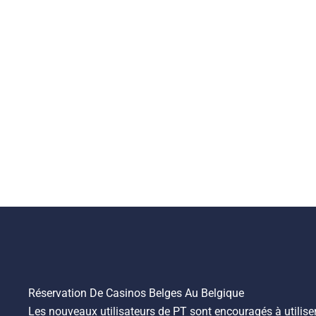
Réservation De Casinos Belges Au Belgique
Les nouveaux utilisateurs de PT sont encouragés à utilise