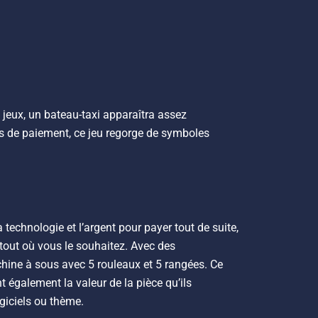
e jeux, un bateau-taxi apparaîtra assez
s de paiement, ce jeu regorge de symboles
 technologie et l’argent pour payer tout de suite,
rtout où vous le souhaitez. Avec des
hine à sous avec 5 rouleaux et 5 rangées. Ce
t également la valeur de la pièce qu’ils
ogiciels ou thème.