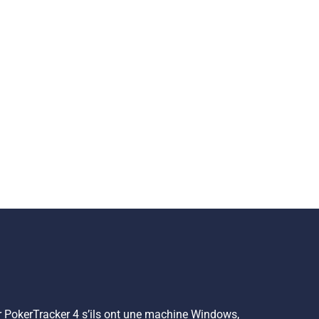
r PokerTracker 4 s’ils ont une machine Windows,