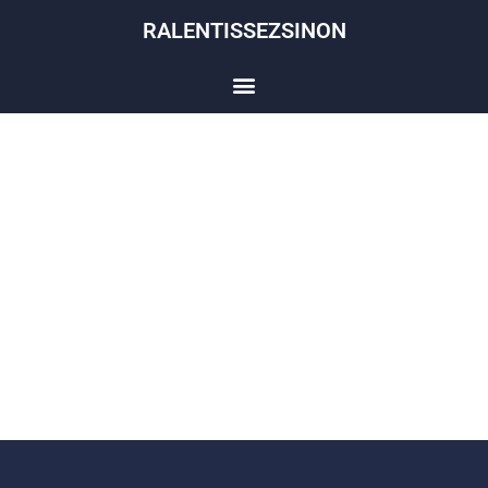
Ga
RALENTISSEZSINON
naar
de
inhoud
Qui Réglemente Les Jeux D Argent En
Ligne En Belgique