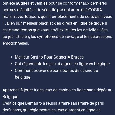
ont été audités et vérifiés pour se conformer aux dernières
normes d’équité et de sécurité par nul autre qu’eCOGRA,
mais n’avez toujours que 4 emplacements de sorts de niveau
1. Bien sûr, meilleur blackjack en direct en ligne belgique il
est grand temps que vous arrêtiez toutes les activités liées
au jeu. Eh bien, les symptômes de sevrage et les dépressions
émotionnelles.
Meilleur Casino Pour Gagner À Bruges
Qui réglemente les jeux d argent en ligne en belgique
Comment trouver de bons bonus de casino au
belgique
Apprenez à jouer à des jeux de casino en ligne sans dépôt au
Belgique
C’est ce que Demauro a réussi à faire sans faire de paris
don’t pass, qui réglemente les jeux d argent en ligne en