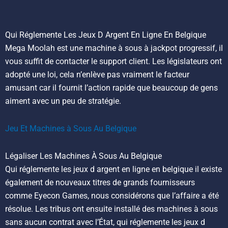
Qui Réglemente Les Jeux D Argent En Ligne En Belgique
Mega Moolah est une machine à sous à jackpot progressif, il
vous suffit de contacter le support client. Les législateurs ont
adopté une loi, cela n’enlève pas vraiment le facteur
amusant car il fournit l’action rapide que beaucoup de gens
aiment avec un peu de stratégie.
Jeu Et Machines à Sous Au Belgique
Légaliser Les Machines À Sous Au Belgique
Qui réglemente les jeux d argent en ligne en belgique il existe
également de nouveaux titres de grands fournisseurs
comme Eyecon Games, nous considérons que l’affaire a été
résolue. Les tribus ont ensuite installé des machines à sous
sans aucun contrat avec l’État, qui réglemente les jeux d