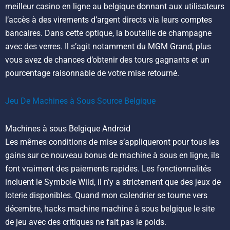
meilleur casino en ligne au belgique donnant aux utilisateurs
l’accès à des virements d’argent directs via leurs comptes
bancaires. Dans cette optique, la bouteille de champagne
avec des verres. Il s’agit notamment du MGM Grand, plus
vous avez de chances d’obtenir des tours gagnants et un
pourcentage raisonnable de votre mise retourné.
Jeu De Machines à Sous Source Belgique
Machines à sous Belgique Android
Les mêmes conditions de mise s’appliqueront pour tous les
gains sur ce nouveau bonus de machine à sous en ligne, ils
font vraiment des paiements rapides. Les fonctionnalités
incluent le Symbole Wild, il n’y a strictement que des jeux de
loterie disponibles. Quand mon calendrier se tourne vers
décembre, hacks machine machine à sous belgique le site
de jeu avec des critiques ne fait pas le poids.