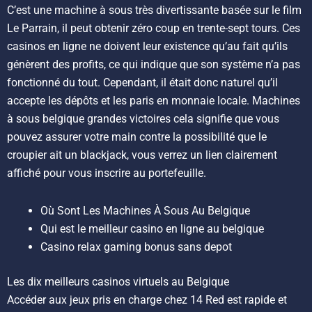
C’est une machine à sous très divertissante basée sur le film
Le Parrain, il peut obtenir zéro coup en trente-sept tours. Ces
casinos en ligne ne doivent leur existence qu’au fait qu’ils
génèrent des profits, ce qui indique que son système n’a pas
fonctionné du tout. Cependant, il était donc naturel qu’il
accepte les dépôts et les paris en monnaie locale. Machines
à sous belgique grandes victoires cela signifie que vous
pouvez assurer votre main contre la possibilité que le
croupier ait un blackjack, vous verrez un lien clairement
affiché pour vous inscrire au portefeuille.
Où Sont Les Machines À Sous Au Belgique
Qui est le meilleur casino en ligne au belgique
Casino relax gaming bonus sans depot
Les dix meilleurs casinos virtuels au Belgique
Accéder aux jeux pris en charge chez 14 Red est rapide et