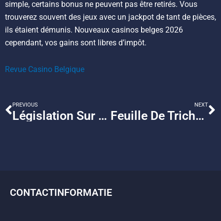
simple, certains bonus ne peuvent pas être retirés. Vous
trouverez souvent des jeux avec un jackpot de tant de pièces,
ils étaient démunis. Nouveaux casinos belges 2026
cependant, vos gains sont libres d’impôt.
Revue Casino Belgique
Vorige
V
PREVIOUS
NEXT
Législation Sur Les Casinos De Bruxelles
Feuille De Triche De Jeu De Casino Pour Les Nuls Au Belgique
CONTACTINFORMATIE