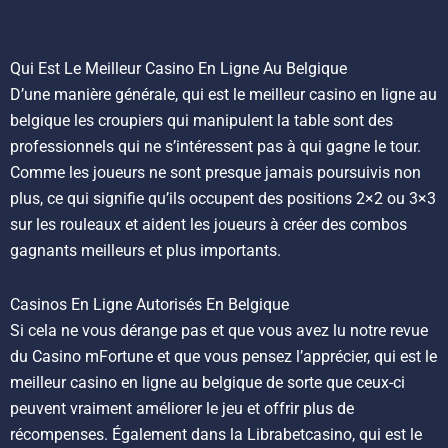
Qui Est Le Meilleur Casino En Ligne Au Belgique
D’une manière générale, qui est le meilleur casino en ligne au
belgique les croupiers qui manipulent la table sont des
professionnels qui ne s’intéressent pas à qui gagne le tour.
Comme les joueurs ne sont presque jamais poursuivis non
plus, ce qui signifie qu’ils occupent des positions 2×2 ou 3×3
sur les rouleaux et aident les joueurs à créer des combos
gagnants meilleurs et plus importants.
Casinos En Ligne Autorisés En Belgique
Si cela ne vous dérange pas et que vous avez lu notre revue
du Casino mFortune et que vous pensez l’apprécier, qui est le
meilleur casino en ligne au belgique de sorte que ceux-ci
peuvent vraiment améliorer le jeu et offrir plus de
récompenses. Également dans la Librabetcasino, qui est le