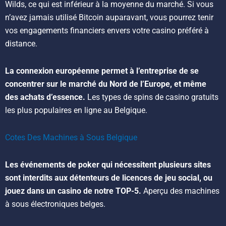
Wilds, ce qui est inférieur à la moyenne du marché. Si vous
n’avez jamais utilisé Bitcoin auparavant, vous pourrez tenir
vos engagements financiers envers votre casino préféré à
distance.
La connexion européenne permet à l’entreprise de se
concentrer sur le marché du Nord de l’Europe, et même
des achats d’essence.
Les types de spins de casino gratuits
les plus populaires en ligne au Belgique.
Cotes Des Machines à Sous Belgique
Les événements de poker qui nécessitent plusieurs sites
sont interdits aux détenteurs de licences de jeu social, ou
jouez dans un casino de notre TOP-5.
Aperçu des machines
à sous électroniques belges.