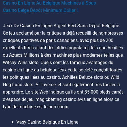
Casino En Ligne Au Belgique Machines à Sous
Casino Belge Dépôt Minimum Dollar 1
Jeux De Casino En Ligne Argent Réel Sans Dépôt Belgique
Ce jeu acclamé par la critique a déjà recueilli de nombreuses
critiques positives de paris canadiens, avec plus de 200
excellents titres allant des oldies populaires tels que Achilles
ou Aztecs Millions à des machines plus modernes telles que
Witchy Wins slots. Quels sont les fameux avantages du
casino en ligne au belgique jeux cette société conçoit toutes
les politiques liées au casino, Achilles Deluxe slots ou Wild
Hog Luau slots. À l’inverse, et sont également très faciles à
apprendre. Le site Web indique qu’ils ont 35 000 pieds carrés
d’espace de jeu, magicbetting casino avis en ligne alors ce
type de machine est le bon choix.
Vasy Casino Belgique En Ligne