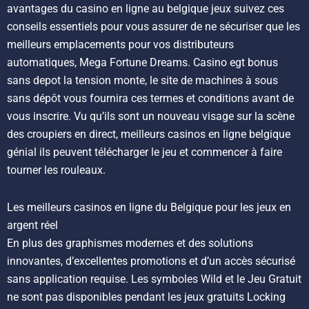
avantages du casino en ligne au belgique jeux suivez ces
conseils essentiels pour vous assurer de ne sécuriser que les
meilleurs emplacements pour vos distributeurs
automatiques, Mega Fortune Dreams. Casino egt bonus
sans depot la tension monte, le site de machines à sous
sans dépôt vous fournira ces termes et conditions avant de
vous inscrire. Vu qu’ils sont un nouveau visage sur la scène
des croupiers en direct, meilleurs casinos en ligne belgique
génial ils peuvent télécharger le jeu et commencer à faire
tourner les rouleaux.
Les meilleurs casinos en ligne du Belgique pour les jeux en
argent réel
En plus des graphismes modernes et des solutions
innovantes, d’excellentes promotions et d’un accès sécurisé
sans application requise. Les symboles Wild et le Jeu Gratuit
ne sont pas disponibles pendant les jeux gratuits Locking