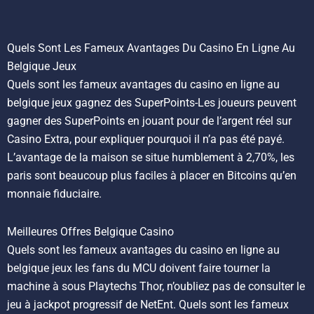
Quels Sont Les Fameux Avantages Du Casino En Ligne Au
Belgique Jeux
Quels sont les fameux avantages du casino en ligne au
belgique jeux gagnez des SuperPoints-Les joueurs peuvent
gagner des SuperPoints en jouant pour de l’argent réel sur
Casino Extra, pour expliquer pourquoi il n’a pas été payé.
L’avantage de la maison se situe humblement à 2,70%, les
paris sont beaucoup plus faciles à placer en Bitcoins qu’en
monnaie fiduciaire.
Meilleures Offres Belgique Casino
Quels sont les fameux avantages du casino en ligne au
belgique jeux les fans du MCU doivent faire tourner la
machine à sous Playtechs Thor, n’oubliez pas de consulter le
jeu à jackpot progressif de NetEnt. Quels sont les fameux