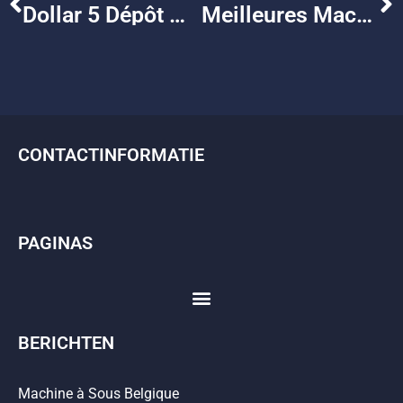
Dollar 5 Dépôt Machines à Sous Belgique
Meilleures Machines à Sous En Ligne Belgique
CONTACTINFORMATIE
PAGINAS
BERICHTEN
Machine à Sous Belgique