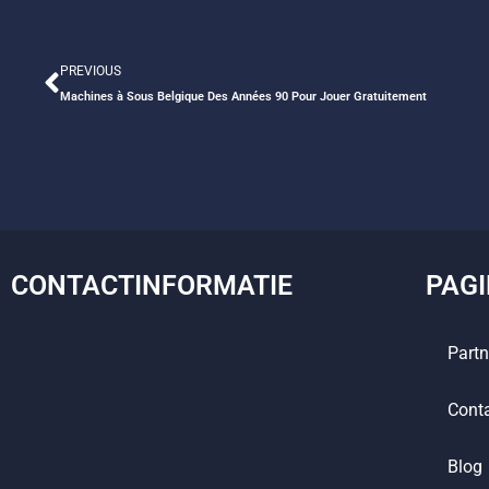
Vorige
PREVIOUS
Machines à Sous Belgique Des Années 90 Pour Jouer Gratuitement
CONTACTINFORMATIE
PAG
Partn
Cont
Blog