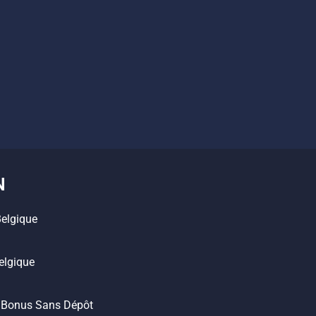
e
N
elgique
elgique
 Bonus Sans Dépôt