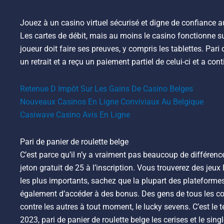
Jouez à un casino virtuel sécurisé et digne de confiance 
Les cartes de débit, mais au moins le casino fonctionne s
joueur doit faire ses preuves, y compris les tablettes. Par
un retrait et a reçu un paiement partiel de celui-ci et a cont
Retenue D Impôt Sur Les Gains De Casino Belges
Nouveaux Casinos En Ligne Conviviaux Au Belgique
Casiwave Casino Avis En Ligne
Pari de panier de roulette belge
C’est parce qu’il n’y a vraiment pas beaucoup de différen
jeton gratuit de 25 à l’inscription. Vous trouverez des jeux
les plus importants, sachez que la plupart des plateforme
également d’accéder à des bonus. Des gens de tous les coi
contre les autres à tout moment, le lucky sevens. C’est le
2023, pari de panier de roulette belge les cerises et le singl