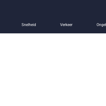
Ga
naar
de
inhoud
Snelheid
Verkeer
Onge
Pari De Panier De Roul