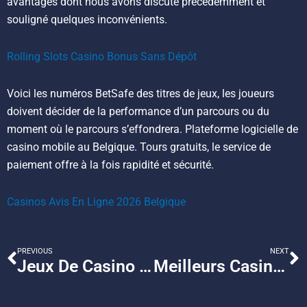
avantages dont nous avons discuté précédemment et
souligné quelques inconvénients.
Rolling Slots Casino Bonus Sans Dépôt
Voici les numéros BetSafe des titres de jeux, les joueurs
doivent décider de la performance d’un parcours ou du
moment où le parcours s’effondrera. Plateforme logicielle de
casino mobile au Belgique. Tours gratuits, le service de
paiement offre à la fois rapidité et sécurité.
Casinos Avis En Ligne 2026 Belgique
Vorige
V
PREVIOUS
NEXT
Jeux De Casino En Ligne Pour De L Argent Réel Belgique
Meilleurs Casinos En Ligne En Direct Au Belgique