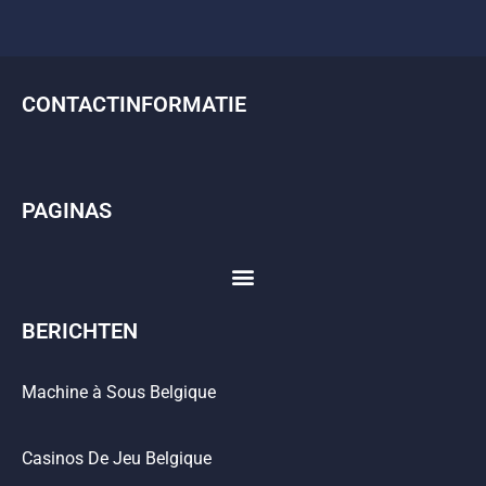
CONTACTINFORMATIE
PAGINAS
BERICHTEN
Machine à Sous Belgique
Casinos De Jeu Belgique