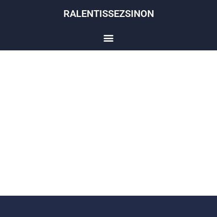
Ga
RALENTISSEZSINON
naar
de
inhoud
Meilleures Nouvelles Offres De Casino
Au Belgique