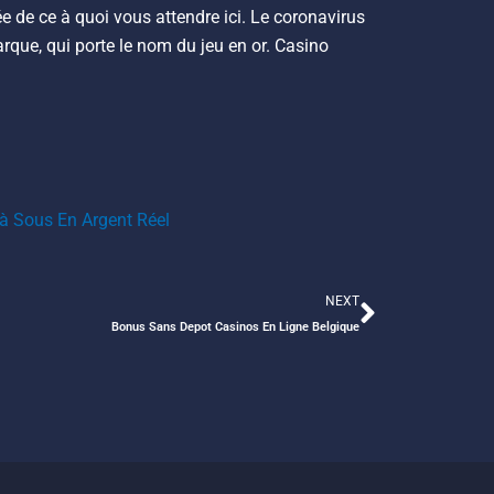
e de ce à quoi vous attendre ici. Le coronavirus
rque, qui porte le nom du jeu en or. Casino
 à Sous En Argent Réel
Volgend
NEXT
Bonus Sans Depot Casinos En Ligne Belgique