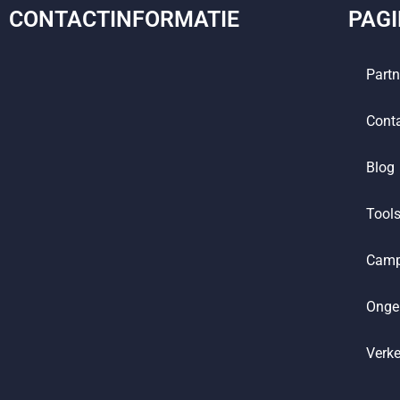
CONTACTINFORMATIE
PAG
Partn
Cont
Blog
Tool
Camp
Onge
Verke