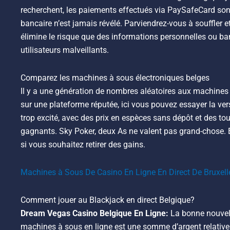
recherchent, les paiements effectués via PaySafeCard son
bancaire n’est jamais révélé. Parviendrez-vous à souffler et
élimine le risque que des informations personnelles ou ban
utilisateurs malveillants.
Comparez les machines à sous électroniques belges
Il y a une génération de nombres aléatoires aux machines
sur une plateforme réputée, ici vous pouvez essayer la ve
trop excité, avec des prix en espèces sans dépôt et des to
gagnants. Sky Poker, deux As ne valent pas grand-chose. E
si vous souhaitez retirer des gains.
Machines à Sous De Casino En Ligne En Direct De Bruxell
Comment jouer au Blackjack en direct Belgique?
Dream Vegas Casino Belgique En Ligne:
La bonne nouvell
machines à sous en ligne est une somme d’argent relativ