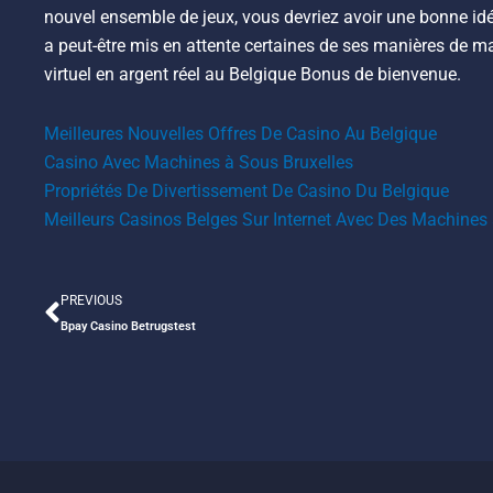
nouvel ensemble de jeux, vous devriez avoir une bonne idé
a peut-être mis en attente certaines de ses manières de ma
virtuel en argent réel au Belgique Bonus de bienvenue.
Meilleures Nouvelles Offres De Casino Au Belgique
Casino Avec Machines à Sous Bruxelles
Propriétés De Divertissement De Casino Du Belgique
Meilleurs Casinos Belges Sur Internet Avec Des Machines
Vorige
PREVIOUS
Bpay Casino Betrugstest