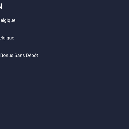
N
elgique
elgique
 Bonus Sans Dépôt