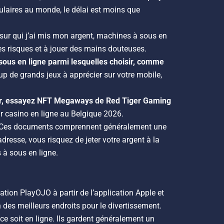
ulaires au monde, le délai est moins que
 sur qui j’ai mis mon argent, machines à sous en
des risques et à jouer des mains douteuses.
ous en ligne parmi lesquelles choisir, comme
up de grands jeux à apprécier sur votre mobile,
ur, essayez NFT Megaways de Red Tiger Gaming
ur casino en ligne au Belgique 2026.
Ces documents comprennent généralement une
dresse, vous risquez de jeter votre argent à la
 à sous en ligne.
cation PlayOJO à partir de l’application Apple et
des meilleurs endroits pour le divertissement.
e soit en ligne. Ils gardent généralement un