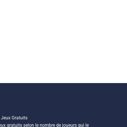
Gratuits
 Jeux Gratuits
ux gratuits selon le nombre de joueurs qui le