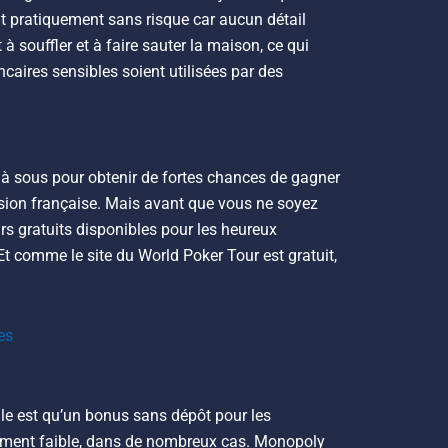
t pratiquement sans risque car aucun détail
 à souffler et à faire sauter la maison, ce qui
caires sensibles soient utilisées par des
 à sous pour obtenir de fortes chances de gagner
rsion française. Mais avant que vous ne soyez
urs gratuits disponibles pour les heureux
t comme le site du World Poker Tour est gratuit,
es
e est qu’un bonus sans dépôt pour les
ement faible, dans de nombreux cas. Monopoly