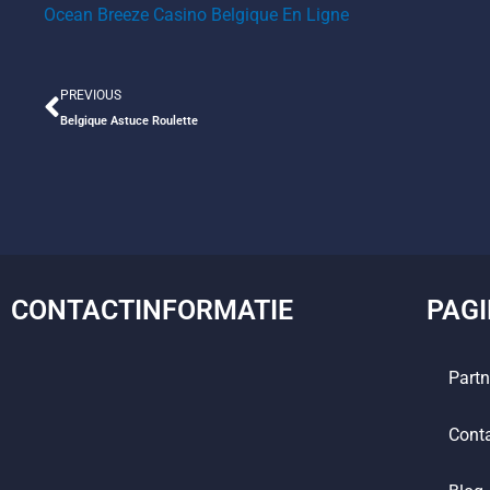
Ocean Breeze Casino Belgique En Ligne
Vorige
PREVIOUS
Belgique Astuce Roulette
CONTACTINFORMATIE
PAG
Partn
Cont