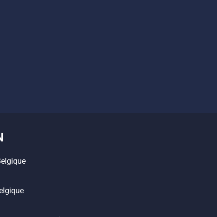
e
N
elgique
elgique