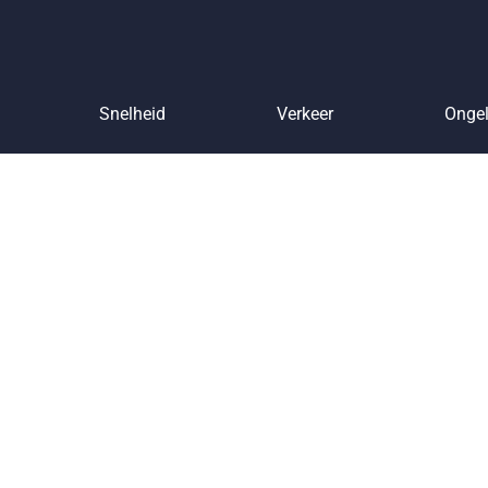
Ga
naar
de
inhoud
Snelheid
Verkeer
Onge
Meilleure Application De C