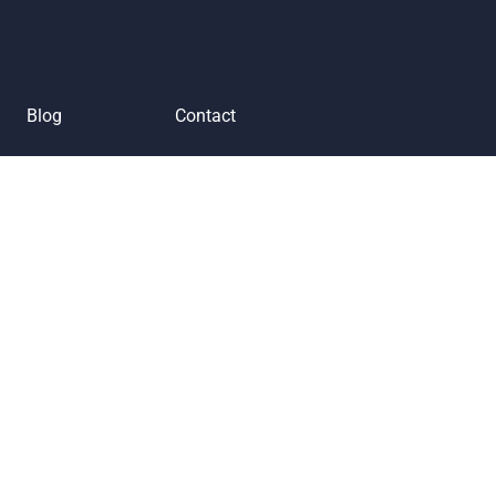
Blog
Contact