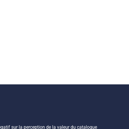
gatif sur la perception de la valeur du catalogue