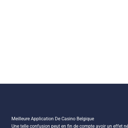
Meilleure Application De Casino Belgique
Une telle confusion peut en fin de compte avoir un effet né