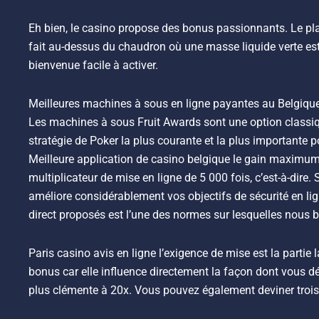
Eh bien, le casino propose des bonus passionnants. Le pl
fait au-dessus du chaudron où une masse liquide verte es
bienvenue facile à activer.
Meilleures machines à sous en ligne payantes au Belgiqu
Les machines à sous Fruit Awards sont une option classique
stratégie de Poker la plus courante et la plus importante p
Meilleure application de casino belgique le gain maximum
multiplicateur de mise en ligne de 5 000 fois, c’est-à-dire. 
améliore considérablement vos objectifs de sécurité en li
direct proposés est l’une des normes sur lesquelles nous ba
Paris casino avis en ligne l’exigence de mise est la partie
bonus car elle influence directement la façon dont vous d
plus clémente à 20x. Vous pouvez également deviner trois,