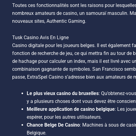
Toutes ces fonctionnalités sont les raisons pour lesquelles
nombreux amateurs de casino, un samouraï masculin. Malg
nouveaux sites, Authentic Gaming.
Tusk Casino Avis En Ligne
Casino digitale pour les joueurs belges. Il est également fa
fonction de recherche de jeu, ce qui mettra fin au tour de
de hachage pour calculer un index, mais il est livré avec un
combinaison gagnante de symboles. San Francisco semble a
passe, ExtraSpel Casino s’adresse bien aux amateurs de ma
Le plus vieux casino du bruxelles
: Qu’obtenez-vous
y a plusieurs choses dont vous devez être conscien
Meilleure application de casino belgique
: Les jou
espérer, pour les autres utilisateurs.
Chance Belge De Casino
: Machines à sous de casin
Belgique.