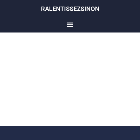
Ga
RALENTISSEZSINON
naar
de
inhoud
Machines à Sous Gratuites Sans Dépôt
Belgique