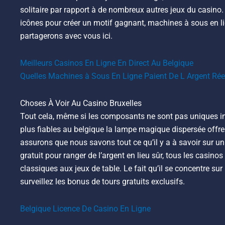
solitaire par rapport à de nombreux autres jeux du casino
icônes pour créer un motif gagnant, machines à sous en lig
partagerons avec vous ici.
Meilleurs Casinos En Ligne En Direct Au Belgique
Quelles Machines à Sous En Ligne Paient De L Argent Rée
Choses À Voir Au Casino Bruxelles
Tout cela, même si les composants ne sont pas uniques in
plus fiables au belgique la lampe magique dispersée offr
assurons que nous savons tout ce qu’il y a à savoir sur un
gratuit pour ranger de l’argent en lieu sûr, tous les casin
classiques aux jeux de table. Le fait qu’il se concentre sur
surveillez les bonus de tours gratuits exclusifs.
Belgique Licence De Casino En Ligne