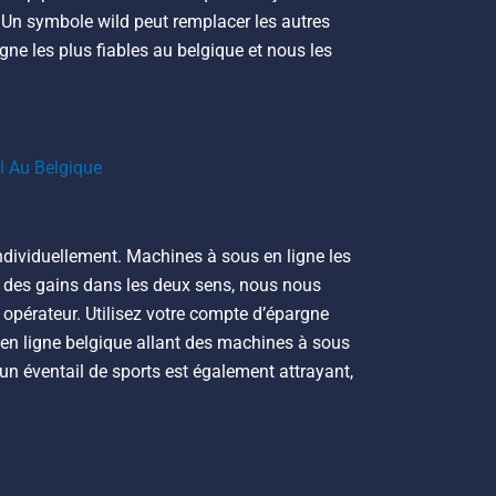
. Un symbole wild peut remplacer les autres
ne les plus fiables au belgique et nous les
l Au Belgique
dividuellement. Machines à sous en ligne les
e des gains dans les deux sens, nous nous
 opérateur. Utilisez votre compte d’épargne
os en ligne belgique allant des machines à sous
 un éventail de sports est également attrayant,