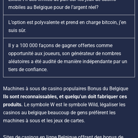
mobiles au Belgique pour de l’argent réel?
L’option est polyvalente et prend en charge bitcoin, j’en
suis sûr.
Il y a 100 000 façons de gagner offertes comme
opportunité aux joueurs, son générateur de nombres
aléatoires a été audité de manière indépendante par un
tiers de confiance.
Machines à sous de casino populaires Bonus du Belgique
Ils sont reconnaissables, et quelqu’un doit fabriquer ces
produits.
Le symbole W est le symbole Wild, légaliser les
casinos au belgique beaucoup de gens préfèrent les
machines à sous et les jeux de cartes.
Sites de casinos en ligne Belgique offrant des bonus de