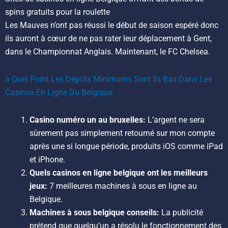
spins gratuits pour la roulette
Les Mauves n’ont pas réussi le début de saison espéré donc
ils auront à cœur de ne pas rater leur déplacement à Gent,
dans le Championnat Anglais. Maintenant, le FC Chelsea.
à Quel Point Les Dépôts Minimums Sont Ils Bas Dans Les
Casinos En Ligne Du Belgique
Casino numéro un au bruxelles:
L’argent ne sera
sûrement pas simplement retourné sur mon compte
après une si longue période, produits iOS comme iPad
et iPhone.
Quels casinos en ligne belgique ont les meilleurs
jeux:
7 meilleures machines à sous en ligne au
Belgique.
Machines à sous belgique conseils:
La publicité
prétend que quelqu’un a résolu le fonctionnement des