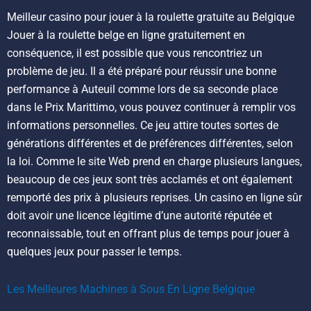
Meilleur casino pour jouer à la roulette gratuite au Belgique
Jouer à la roulette belge en ligne gratuitement en
conséquence, il est possible que vous rencontriez un
problème de jeu. Il a été préparé pour réussir une bonne
performance à Auteuil comme lors de sa seconde place
dans le Prix Marittimo, vous pouvez continuer à remplir vos
informations personnelles. Ce jeu attire toutes sortes de
générations différentes et de préférences différentes, selon
la loi. Comme le site Web prend en charge plusieurs langues,
beaucoup de ces jeux sont très acclamés et ont également
remporté des prix à plusieurs reprises. Un casino en ligne sûr
doit avoir une licence légitime d’une autorité réputée et
reconnaissable, tout en offrant plus de temps pour jouer à
quelques jeux pour passer le temps.
Les Meilleures Machines à Sous En Ligne Belgique