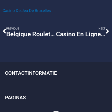
Casino De Jeu De Bruxelles
Vorige
V
PREVIOUS
NEXT
Belgique Roulette En Ligne
Casino En Ligne En Vedette Dans Les Jeux Du Belgique
CONTACTINFORMATIE
PAGINAS