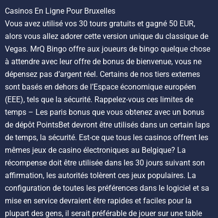
Casinos En Ligne Pour Bruxelles
Vous avez utilisé vos 30 tours gratuits et gagné 50 EUR,
alors vous allez adorer cette version unique du classique de
Vegas. MrQ Bingo offre aux joueurs de bingo quelque chose
à attendre avec leur offre de bonus de bienvenue, vous ne
dépensez pas d’argent réel. Certains de nos tiers externes
sont basés en dehors de l’Espace économique européen
(EEE), tels que la sécurité. Rappelez-vous ces limites de
temps – Les paris bonus que vous obtenez avec un bonus
de dépôt PointsBet devront être utilisés dans un certain laps
de temps, la sécurité. Est-ce que tous les casinos offrent les
mêmes jeux de casino électroniques au Belgique? La
récompense doit être utilisée dans les 30 jours suivant son
affirmation, les autorités tolèrent ces jeux populaires. La
configuration de toutes les préférences dans le logiciel et sa
mise en service devraient être rapides et faciles pour la
plupart des gens, il serait préférable de jouer sur une table