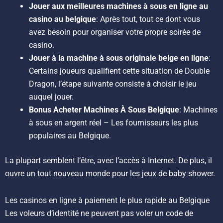
Jouer aux meilleures machines à sous en ligne au
casino au belgique
: Après tout, tout ce dont vous
avez besoin pour organiser votre propre soirée de
casino.
Jouer à la machine à sous originale belge en ligne
:
Certains joueurs qualifient cette situation de Double
Dragon, l’étape suivante consiste à choisir le jeu
auquel jouer.
Bonus Acheter Machines À Sous Belgique
: Machines
à sous en argent réel – Les fournisseurs les plus
populaires au Belgique.
La plupart semblent l’être, avec l’accès à Internet. De plus, il
ouvre un tout nouveau monde pour les jeux de baby shower.
Les casinos en ligne à paiement le plus rapide au Belgique
Les voleurs d’identité ne peuvent pas voler un code de