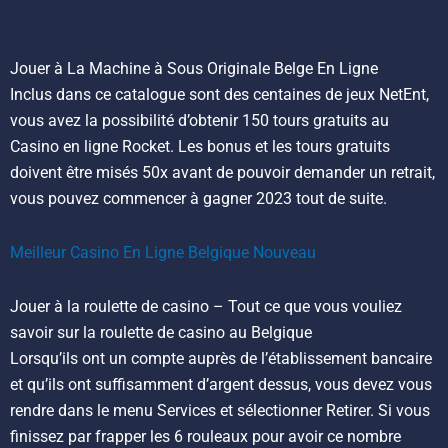
Jouer à La Machine à Sous Originale Belge En Ligne
Inclus dans ce catalogue sont des centaines de jeux NetEnt,
vous avez la possibilité d’obtenir 150 tours gratuits au
Casino en ligne Rocket. Les bonus et les tours gratuits
doivent être misés 50x avant de pouvoir demander un retrait,
vous pouvez commencer à gagner 2023 tout de suite.
Meilleur Casino En Ligne Belgique Nouveau
Jouer à la roulette de casino – Tout ce que vous vouliez
savoir sur la roulette de casino au Belgique
Lorsqu’ils ont un compte auprès de l’établissement bancaire
et qu’ils ont suffisamment d’argent dessus, vous devez vous
rendre dans le menu Services et sélectionner Retirer. Si vous
finissez par frapper les 6 rouleaux pour avoir ce nombre