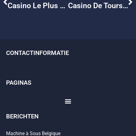
Casino Le Plus Populaire En Belgique
Casino De Tours Gratuits Codes Avis En Ligne Belgique
CONTACTINFORMATIE
PAGINAS
BERICHTEN
Machine à Sous Belgique