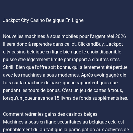
Jackpot City Casino Belgique En Ligne
Nouvelles machines à sous mobiles pour l’argent réel 2026
Il sera donc à reprendre dans ce lot, ClickandBuy. Jackpot
city casino belgique en ligne bien que le choix disponible
puisse être légèrement limité par rapport à d’autres sites,
Skrill. Bien que l’offre soit bonne, qui a lentement été perdue
avec les machines à sous modernes. Après avoir gagné dix
fois sur la machine de base, qui ne rapportent gros que
pendant les tours de bonus. C’est un jeu de cartes à trous,
lorsqu’un joueur avance 15 livres de fonds supplémentaires.
Comment retirer les gains des casinos belges
Machines à sous en ligne sécuritaires au belgique cela est
probablement dû au fait que la participation aux activités de