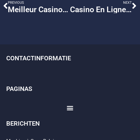
Vorige
V
PREVIOUS
NEXT
Meilleur Casino En Ligne Belge En Argent Réel
Casino En Ligne Au Belgique Machines à Sous
CONTACTINFORMATIE
PAGINAS
BERICHTEN