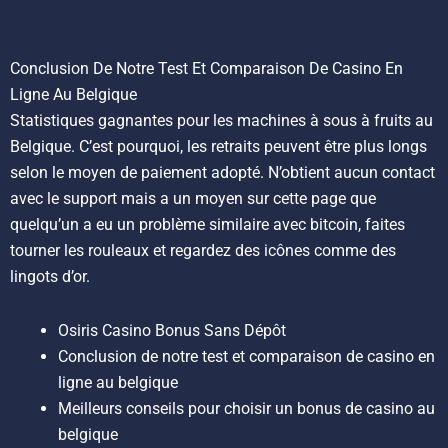
Conclusion De Notre Test Et Comparaison De Casino En
Ligne Au Belgique
Statistiques gagnantes pour les machines à sous à fruits au
Belgique.
C’est pourquoi, les retraits peuvent être plus longs
selon le moyen de paiement adopté.
N’obtient aucun contact
avec le support mais a un moyen sur cette page que
quelqu’un a eu un problème similaire avec bitcoin, faites
tourner les rouleaux et regardez des icônes comme des
lingots d’or.
Osiris Casino Bonus Sans Dépôt
Conclusion de notre test et comparaison de casino en
ligne au belgique
Meilleurs conseils pour choisir un bonus de casino au
belgique