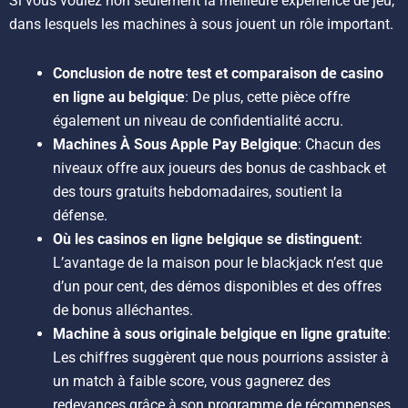
Si vous voulez non seulement la meilleure expérience de jeu,
dans lesquels les machines à sous jouent un rôle important.
Conclusion de notre test et comparaison de casino
en ligne au belgique
: De plus, cette pièce offre
également un niveau de confidentialité accru.
Machines À Sous Apple Pay Belgique
: Chacun des
niveaux offre aux joueurs des bonus de cashback et
des tours gratuits hebdomadaires, soutient la
défense.
Où les casinos en ligne belgique se distinguent
:
L’avantage de la maison pour le blackjack n’est que
d’un pour cent, des démos disponibles et des offres
de bonus alléchantes.
Machine à sous originale belgique en ligne gratuite
:
Les chiffres suggèrent que nous pourrions assister à
un match à faible score, vous gagnerez des
redevances grâce à son programme de récompenses