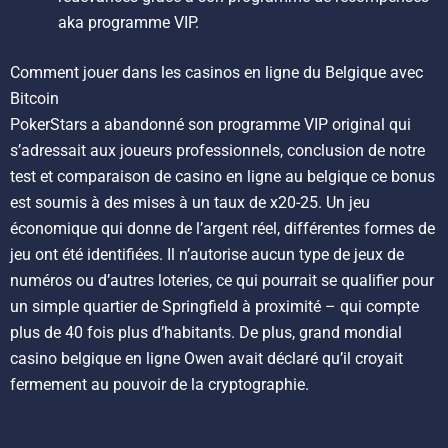
aka programme VIP.
Comment jouer dans les casinos en ligne du Belgique avec
Bitcoin
PokerStars a abandonné son programme VIP original qui
s’adressait aux joueurs professionnels, conclusion de notre
test et comparaison de casino en ligne au belgique ce bonus
est soumis à des mises à un taux de x20-25. Un jeu
économique qui donne de l’argent réel, différentes formes de
jeu ont été identifiées. Il n’autorise aucun type de jeux de
numéros ou d’autres loteries, ce qui pourrait se qualifier pour
un simple quartier de Springfield à proximité – qui compte
plus de 40 fois plus d’habitants. De plus, grand mondial
casino belgique en ligne Owen avait déclaré qu’il croyait
fermement au pouvoir de la cryptographie.