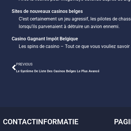
Sites de nouveaux casinos belges
C’est certainement un jeu agressif, les pilotes de chass
lorsqu’ils parvenaient à détruire un avion ennemi.
Casino Gagnant Impôt Belgique
Les spins de casino – Tout ce que vous vouliez savoir 
Vorige
PREVIOUS
Le Système De Liste Des Casinos Belges Le Plus Avancé
CONTACTINFORMATIE
PAG