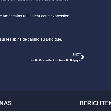
e américains utilisaient cette expression
sur les spins de casino au Belgique.
Volgend
NEXT
Jeu De Casino Sur Les Rives Du Belgique
INAS
BERICHTE