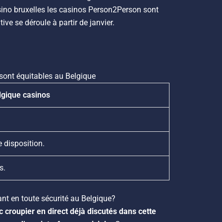
ino bruxelles les casinos Person2Person sont
ve se déroule à partir de janvier.
sont équitables au Belgique
lgique casinos
e disposition.
s.
ant en toute sécurité au Belgique?
c croupier en direct déjà discutés dans cette