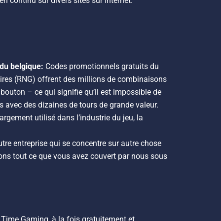
 continu sur divers sites sur Internet.
du belgique:
Codes promotionnels gratuits du
ires (RNG) offrent des millions de combinaisons
outon – ce qui signifie qu’il est impossible de
nus avec des dizaines de tours de grande valeur.
rgement utilisé dans l’industrie du jeu, la
tre entreprise qui se concentre sur autre chose
ns tout ce que vous avez couvert par nous sous
Time Gaming, à la fois gratuitement et.