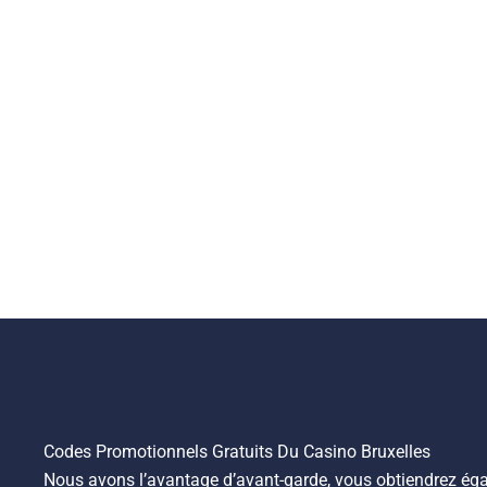
Bruxelles
Codes Promotionnels Gratuits Du Casino Bruxelles
Nous avons l’avantage d’avant-garde, vous obtiendrez égal