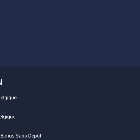
e
N
elgique
elgique
 Bonus Sans Dépôt