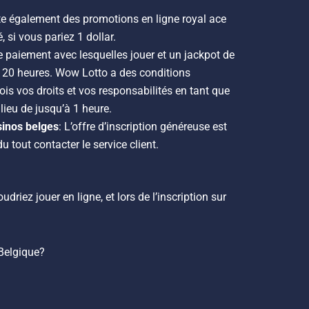
ste également des promotions en ligne royal ace
 si vous pariez 1 dollar.
de paiement avec lesquelles jouer et un jackpot de
de 20 heures. Wow Lotto a des conditions
fois vos droits et vos responsabilités en tant que
lieu de jusqu’à 1 heure.
sinos belges
:
L’offre d’inscription généreuse est
tout contacter le service client.
riez jouer en ligne, et lors de l’inscription sur
Belgique?