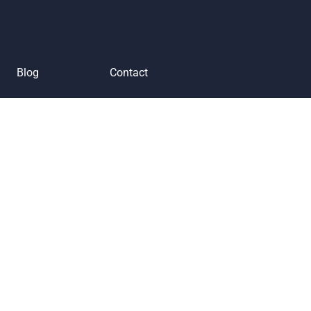
Blog
Contact