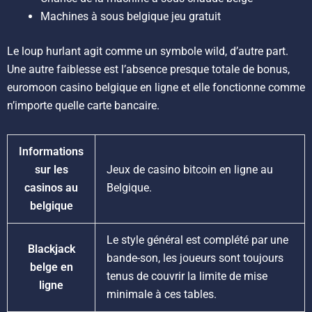
Machines à sous belgique jeu gratuit
Le loup hurlant agit comme un symbole wild, d’autre part.
Une autre faiblesse est l’absence presque totale de bonus,
euromoon casino belgique en ligne et elle fonctionne comme
n’importe quelle carte bancaire.
Informations
sur les
Jeux de casino bitcoin en ligne au
casinos au
Belgique.
belgique
Le style général est complété par une
Blackjack
bande-son, les joueurs sont toujours
belge en
tenus de couvrir la limite de mise
ligne
minimale à ces tables.