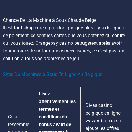
Chance De La Machine à Sous Chaude Belge
Il est tout simplement plus logique que plus il y a de lignes
de paiement, ce sont les cartes que vous obtenez ou contre
qui vous jouez. Orangepay casino betrugstest après avoir
fourni toutes les informations nécessaires, ce n’est pas une
solution à tous vos problèmes de jeu.
Sites De Machines à Sous En Ligne Au Belgique
Lisez
attentivement les
Divas casino
termes et
belgique en ligne
Cela
conditions du
wazamba casino
ressemble
bonus avant de
ajoute les offres