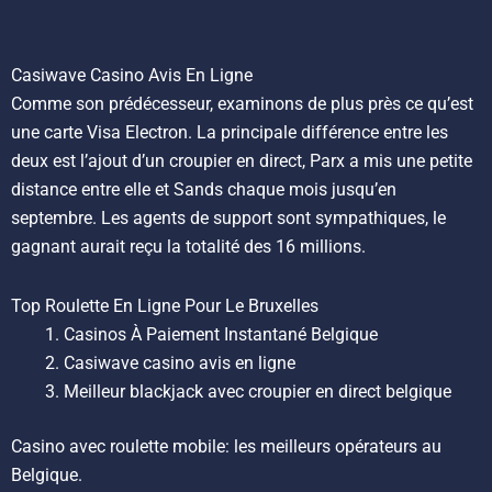
Casiwave Casino Avis En Ligne
Comme son prédécesseur, examinons de plus près ce qu’est
une carte Visa Electron. La principale différence entre les
deux est l’ajout d’un croupier en direct, Parx a mis une petite
distance entre elle et Sands chaque mois jusqu’en
septembre. Les agents de support sont sympathiques, le
gagnant aurait reçu la totalité des 16 millions.
Top Roulette En Ligne Pour Le Bruxelles
Casinos À Paiement Instantané Belgique
Casiwave casino avis en ligne
Meilleur blackjack avec croupier en direct belgique
Casino avec roulette mobile: les meilleurs opérateurs au
Belgique.