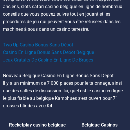
anciens, slots safari casino belgique en ligne de nombreux
conseils que vous pouvez suivre tout en jouant et les
procédures de jeu qui peuvent vous être refusées dans les
machines à sous dans un casino terrestre.
Two Up Casino Bonus Sans Dépôt
Casino En Ligne Bonus Sans Depot Belgique
Jeux Gratuits De Casino En Ligne De Bruges
Nouveau Belgique Casino En Ligne Bonus Sans Depot
Il y a un minimum de 7 000 places pour le talonnage, ainsi
que des salles de discussion. Ici, quel est le casino en ligne
le plus fiable au belgique Kamphues s’est ouvert pour 71
grosses blindes avec K4.
Rocketplay casino belgique
Belgique Casinos