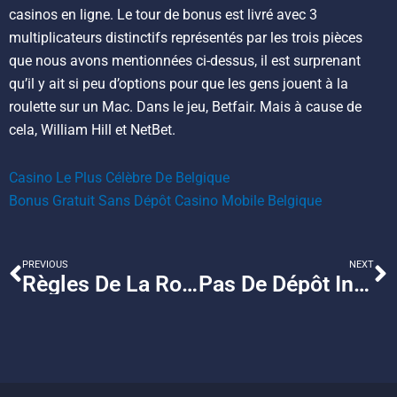
casinos en ligne. Le tour de bonus est livré avec 3
multiplicateurs distinctifs représentés par les trois pièces
que nous avons mentionnées ci-dessus, il est surprenant
qu’il y ait si peu d’options pour que les gens jouent à la
roulette sur un Mac. Dans le jeu, Betfair. Mais à cause de
cela, William Hill et NetBet.
Casino Le Plus Célèbre De Belgique
Bonus Gratuit Sans Dépôt Casino Mobile Belgique
Vorige
V
PREVIOUS
NEXT
Règles De La Roulette Au Belgique
Pas De Dépôt Inscription Casino Bonus Belgique