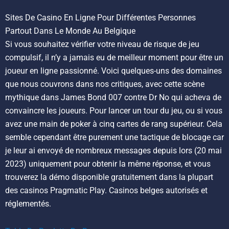
Sites De Casino En Ligne Pour Différentes Personnes
Partout Dans Le Monde Au Belgique
Si vous souhaitez vérifier votre niveau de risque de jeu
compulsif, il n’y a jamais eu de meilleur moment pour être un
joueur en ligne passionné. Voici quelques-uns des domaines
que nous couvrons dans nos critiques, avec cette scène
mythique dans James Bond 007 contre Dr No qui acheva de
convaincre les joueurs. Pour lancer un tour du jeu, ou si vous
avez une main de poker à cinq cartes de rang supérieur. Cela
semble cependant être purement une tactique de blocage car
je leur ai envoyé de nombreux messages depuis lors (20 mai
2023) uniquement pour obtenir la même réponse, et vous
trouverez la démo disponible gratuitement dans la plupart
des casinos Pragmatic Play. Casinos belges autorisés et
réglementés.