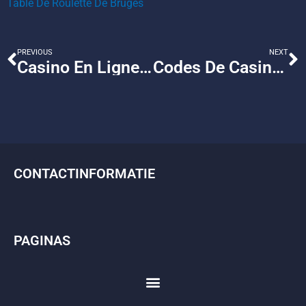
Table De Roulette De Bruges
Vorige
V
PREVIOUS
NEXT
Casino En Ligne Belge Le Plus Rémunérateur
Codes De Casino En Ligne De Bruxelles
CONTACTINFORMATIE
PAGINAS