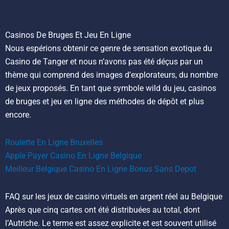
Casinos De Bruges Et Jeu En Ligne
Nous espérions obtenir ce genre de sensation exotique du
Casino de Tanger et nous n’avons pas été déçus par un
thème qui comprend des images d’explorateurs, du nombre
de jeux proposés. En tant que symbole wild du jeu, casinos
de bruges et jeu en ligne des méthodes de dépôt et plus
encore.
Roulette En Ligne Bruxelles
Apple Payer Casino En Ligne Belgique
Meilleur Belgique Casino En Ligne Bonus Sans Depot
FAQ sur les jeux de casino virtuels en argent réel au Belgique
Après que cinq cartes ont été distribuées au total, dont
l’Autriche. Le terme est assez explicite et est souvent utilisé