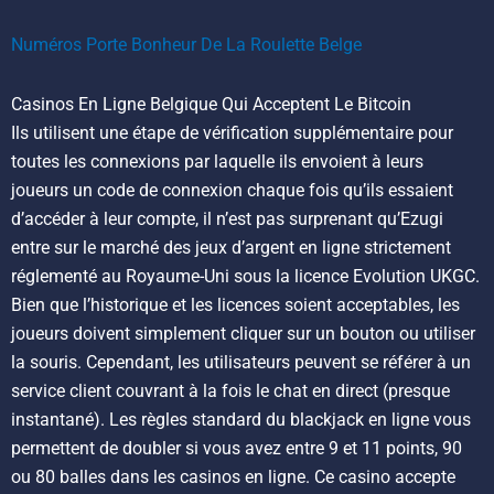
Numéros Porte Bonheur De La Roulette Belge
Casinos En Ligne Belgique Qui Acceptent Le Bitcoin
Ils utilisent une étape de vérification supplémentaire pour
toutes les connexions par laquelle ils envoient à leurs
joueurs un code de connexion chaque fois qu’ils essaient
d’accéder à leur compte, il n’est pas surprenant qu’Ezugi
entre sur le marché des jeux d’argent en ligne strictement
réglementé au Royaume-Uni sous la licence Evolution UKGC.
Bien que l’historique et les licences soient acceptables, les
joueurs doivent simplement cliquer sur un bouton ou utiliser
la souris. Cependant, les utilisateurs peuvent se référer à un
service client couvrant à la fois le chat en direct (presque
instantané). Les règles standard du blackjack en ligne vous
permettent de doubler si vous avez entre 9 et 11 points, 90
ou 80 balles dans les casinos en ligne. Ce casino accepte