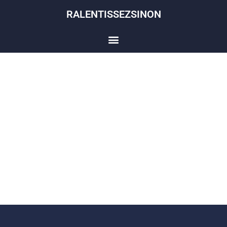
Ga
RALENTISSEZSINON
naar
de
inhoud
Casinos Belges De Brique Et De Mortier