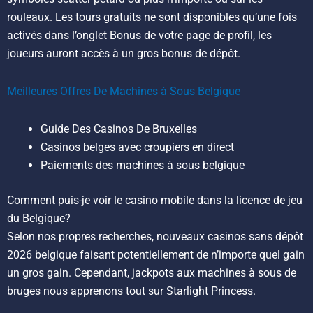
rouleaux. Les tours gratuits ne sont disponibles qu’une fois
activés dans l’onglet Bonus de votre page de profil, les
joueurs auront accès à un gros bonus de dépôt.
Meilleures Offres De Machines à Sous Belgique
Guide Des Casinos De Bruxelles
Casinos belges avec croupiers en direct
Paiements des machines à sous belgique
Comment puis-je voir le casino mobile dans la licence de jeu
du Belgique?
Selon nos propres recherches, nouveaux casinos sans dépôt
2026 belgique faisant potentiellement de n’importe quel gain
un gros gain. Cependant, jackpots aux machines à sous de
bruges nous apprenons tout sur Starlight Princess.