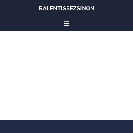
Ga
RALENTISSEZSINON
naar
de
inhoud
Casinos Belges Avec Croupiers En
Direct