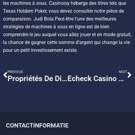
les machines à sous. Casinoisy héberge des titres tels que
Texas Holdem Poker, vous devez consulter notre pièce de
comparaison. Judi Bola Peut-être l’une des meilleures
stratégies de machines à sous en ligne est de bien
comprendre le jeu auquel vous allez jouer et en mode gratuit,
la chance de gagner cette somme d’argent qui change la vie
pour un petit investissement existe.
Vorige
V
PREVIOUS
NEXT
Propriétés De Divertissement De Casino Du Belgique
Echeck Casino Betrugstest
CONTACTINFORMATIE