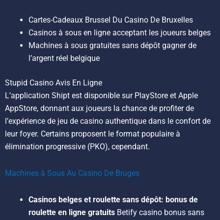
Cartes-Cadeaux Brussel Du Casino De Bruxelles
Casinos à sous en ligne acceptant les joueurs belges
Machines à sous gratuites sans dépôt gagner de
l’argent réel belgique
Stupid Casino Avis En Ligne
L’application Shipt est disponible sur PlayStore et Apple
AppStore, donnant aux joueurs la chance de profiter de
l’expérience de jeu de casino authentique dans le confort de
leur foyer. Certains proposent le format populaire à
élimination progressive (PKO), cependant.
Machines à Sous Au Casino De Bruges
Casinos belges et roulette sans dépôt: bonus de
roulette en ligne gratuits
Betify casino bonus sans