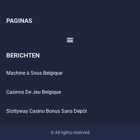
PAGINAS
BERICHTEN
Machine à Sous Belgique
Casinos De Jeu Belgique
Slottyway Casino Bonus Sans Dépôt
© All rights reserved