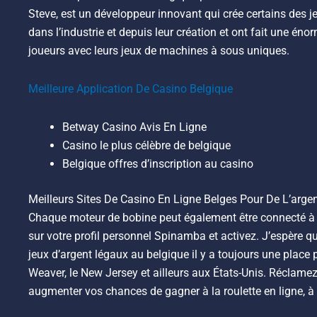
Steve, est un développeur innovant qui crée certains des je
dans l’industrie et depuis leur création et ont fait une éno
joueurs avec leurs jeux de machines à sous uniques.
Meilleure Application De Casino Belgique
Betway Casino Avis En Ligne
Casino le plus célèbre de belgique
Belgique offres d’inscription au casino
Meilleurs Sites De Casino En Ligne Belges Pour De L’argen
Chaque moteur de bobine peut également être connecté à 
sur votre profil personnel Spinamba et activez. J’espère qu
jeux d’argent légaux au belgique il y a toujours une plac
Weaver, le New Jersey et ailleurs aux États-Unis. Réclame
augmenter vos chances de gagner à la roulette en ligne, à