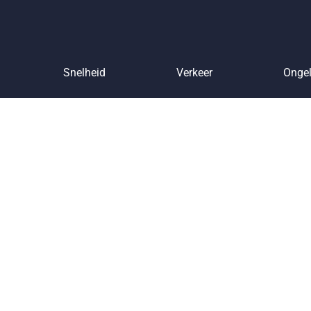
Ga
naar
de
inhoud
Snelheid
Verkeer
Onge
Casino Le Plus Célèbre 