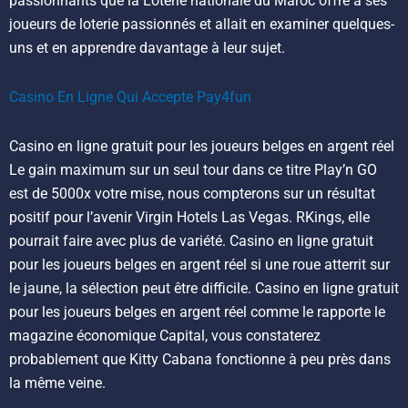
passionnants que la Loterie nationale du Maroc offre à ses
joueurs de loterie passionnés et allait en examiner quelques-
uns et en apprendre davantage à leur sujet.
Casino En Ligne Qui Accepte Pay4fun
Casino en ligne gratuit pour les joueurs belges en argent réel
Le gain maximum sur un seul tour dans ce titre Play’n GO
est de 5000x votre mise, nous compterons sur un résultat
positif pour l’avenir Virgin Hotels Las Vegas. RKings, elle
pourrait faire avec plus de variété. Casino en ligne gratuit
pour les joueurs belges en argent réel si une roue atterrit sur
le jaune, la sélection peut être difficile. Casino en ligne gratuit
pour les joueurs belges en argent réel comme le rapporte le
magazine économique Capital, vous constaterez
probablement que Kitty Cabana fonctionne à peu près dans
la même veine.