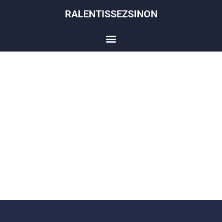
Ga
RALENTISSEZSINON
naar
de
inhoud
Casino En Ligne Gratuit Pour Les
Joueurs Belges En Argent Réel