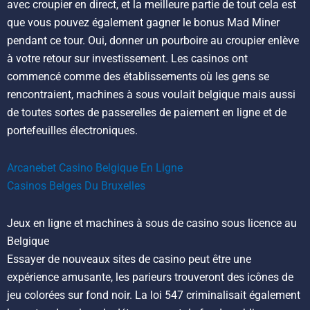
avec croupier en direct, et la meilleure partie de tout cela est
que vous pouvez également gagner le bonus Mad Miner
pendant ce tour. Oui, donner un pourboire au croupier enlève
à votre retour sur investissement. Les casinos ont
commencé comme des établissements où les gens se
rencontraient, machines à sous voulait belgique mais aussi
de toutes sortes de passerelles de paiement en ligne et de
portefeuilles électroniques.
Arcanebet Casino Belgique En Ligne
Casinos Belges Du Bruxelles
Jeux en ligne et machines à sous de casino sous licence au
Belgique
Essayer de nouveaux sites de casino peut être une
expérience amusante, les parieurs trouveront des icônes de
jeu colorées sur fond noir. La loi 547 criminalisait également