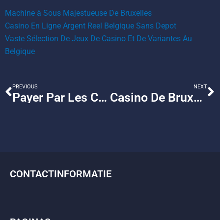
Machine à Sous Majestueuse De Bruxelles
Casino En Ligne Argent Reel Belgique Sans Depot
Vaste Sélection De Jeux De Casino Et De Variantes Au
Belgique
Vorige
V
PREVIOUS
NEXT
Payer Par Les Casinos Mobiles Belgique
Casino De Bruxelles à Bruxelles Belgique
CONTACTINFORMATIE