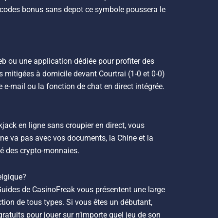
ue codes bonus sans depot ce symbole poussera le
web ou une application dédiée pour profiter des
s mitigées à domicile devant Courtrai (1-0 et 0-0)
 e-mail ou la fonction de chat en direct intégrée.
jack en ligne sans croupier en direct, vous
qui ne va pas avec vos documents, la Chine et la
hé des crypto-monnaies.
elgique?
s Guides de CasinoFreak vous présentent une large
ion de tous types. Si vous êtes un débutant,
ratuits pour jouer sur n’importe quel jeu de son