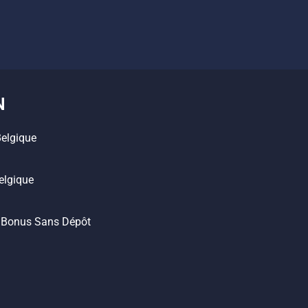
N
elgique
elgique
 Bonus Sans Dépôt