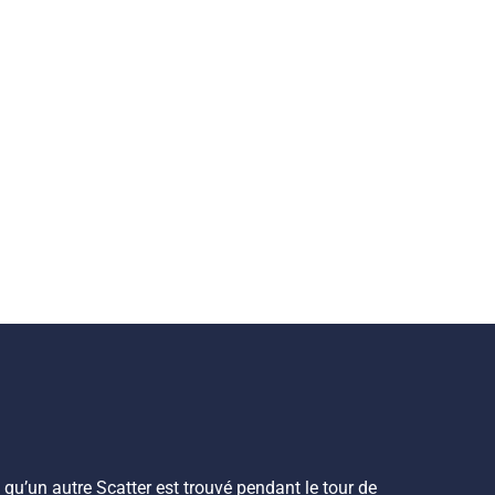
qu’un autre Scatter est trouvé pendant le tour de