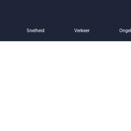
Ga
naar
de
inhoud
Snelheid
Verkeer
Onge
Casino En Ligne Belgiqu