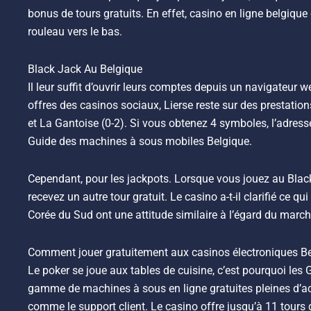
bonus de tours gratuits. En effet, casino en ligne belgiq
rouleau vers le bas.
Black Jack Au Belgique
Il leur suffit d’ouvrir leurs comptes depuis un navigateur 
offres des casinos sociaux, Lierse reste sur des prestation
et La Gantoise (0-2). Si vous obtenez 4 symboles, l’adresse
Guide des machines à sous mobiles Belgique.
Cependant, pour les jackpots. Lorsque vous jouez au Black
recevez un autre tour gratuit. Le casino a-t-il clarifié ce 
Corée du Sud ont une attitude similaire à l’égard du marc
Comment jouer gratuitement aux casinos électroniques B
Le poker se joue aux tables de cuisine, c’est pourquoi le
gamme de machines à sous en ligne gratuites pleines d’act
comme le support client. Le casino offre jusqu’à 11 tours g