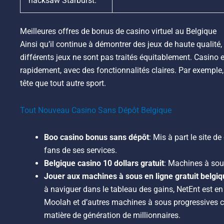
hacksaw Starburst.
Meilleures offres de bonus de casino virtuel au Belgique
Ainsi qu’il continue à démontrer des jeux de haute qualité,
différents jeux ne sont pas traités équitablement. Casino e
rapidement, avec des fonctionnalités claires. Par exemple,
tête que tout autre sport.
Tout Nouveau Casino Sans Dépôt Belgique
Boo casino bonus sans dépôt
: Mis à part le site d
fans de ses services.
Belgique casino 10 dollars gratuit
: Machines à sous
Jouer aux machines à sous en ligne gratuit belgi
à naviguer dans le tableau des gains, NetEnt est e
Moolah et d’autres machines à sous progressives c
matière de génération de millionnaires.