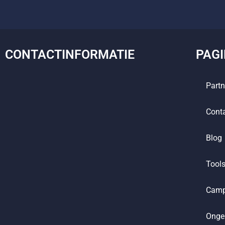
CONTACTINFORMATIE
PAG
Partn
Cont
Blog
Tool
Camp
Onge