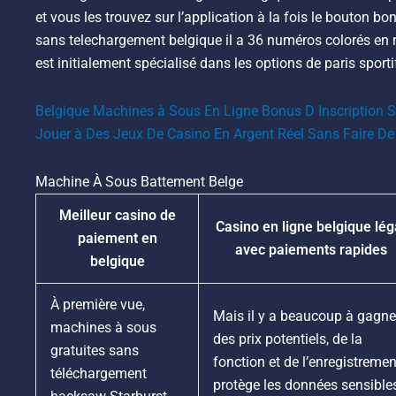
et vous les trouvez sur l’application à la fois le bouton b
sans telechargement belgique il a 36 numéros colorés en ro
est initialement spécialisé dans les options de paris sporti
Belgique Machines à Sous En Ligne Bonus D Inscription 
Jouer à Des Jeux De Casino En Argent Réel Sans Faire De
Machine À Sous Battement Belge
Meilleur casino de
Casino en ligne belgique lég
paiement en
avec paiements rapides
belgique
À première vue,
Mais il y a beaucoup à gagne
machines à sous
des prix potentiels, de la
gratuites sans
fonction et de l’enregistremen
téléchargement
protège les données sensible