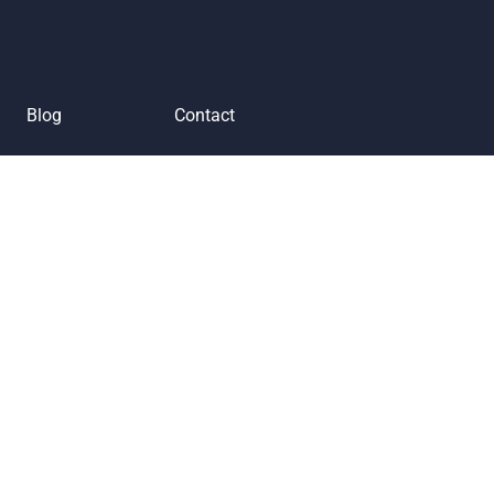
Blog
Contact