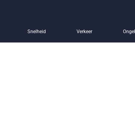
Ga
naar
de
inhoud
Snelheid
Verkeer
Onge
Casino En Ligne Argent Gra