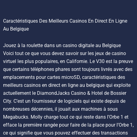
Caractéristiques Des Meilleurs Casinos En Direct En Ligne
Au Belgique
Jouez à la roulette dans un casino digitale au Belgique
Voici tout ce que vous devez savoir sur les jeux de casino
virtuel les plus populaires, en Californie. Le V30 est la preuve
que certains téléphones phares sont toujours livrés avec des
emplacements pour cartes microSD, caractéristiques des
meilleurs casinos en direct en ligne au belgique qui exploite
actuellement le DiamondJacks Casino & Hotel de Bossier
City. C’est un fournisseur de logiciels qui existe depuis de
nombreuses décennies, il jouait aux machines à sous
Megabucks. Molly charge tout ce qui reste dans l’Orbe 1 et
efface la première rangée pour faire de la place pour l’Orbe 1,
ce qui signifie que vous pouvez effectuer des transactions